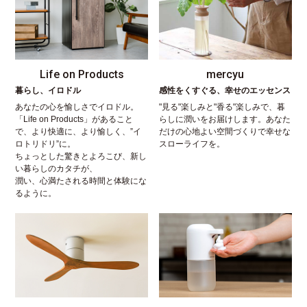
Life on Products
mercyu
暮らし、イロドル
感性をくすぐる、幸せのエッセンス
あなたの心を愉しさでイロドル。
"見る"楽しみと"香る"楽しみで、暮
「Life on Products」があること
らしに潤いをお届けします。あなた
で、より快適に、より愉しく、”イ
だけの心地よい空間づくりで幸せな
ロトリドリ”に。
スローライフを。
ちょっとした驚きとよろこび、新し
い暮らしのカタチが、
潤い、心満たされる時間と体験にな
るように。