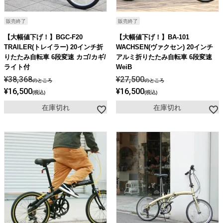
販売終了
販売終了
【大幅値下げ！】BGC-F20
【大幅値下げ！】BA-101
TRAILER(トレイラー) 20インチ折
WACHSEN(ヴァクセン) 20インチ
りたたみ自転車 6段変速 カゴ/カギ/
アルミ折りたたみ自転車 6段変速
ライト付
WeiB
¥
38,368
¥
27,500
のところ
のところ
¥
16,500
¥
16,500
税込
税込
在庫切れ
在庫切れ