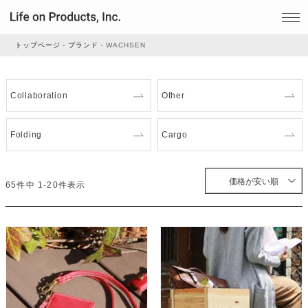
トップページ
ブランド
WACHSEN
家電
Collaboration
Other
家事・生活雑貨
Folding
Cargo
ルームフレグランス
価格が安い順
65
件中
1
-
20
件表示
ビューティー
デジタル雑貨