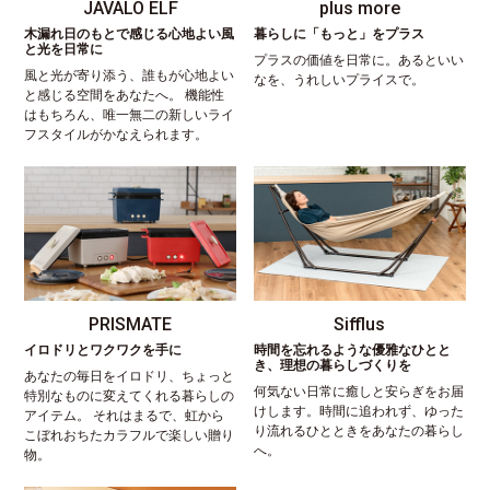
JAVALO ELF
plus more
木漏れ日のもとで感じる心地よい風
暮らしに「もっと」をプラス
と光を日常に
プラスの価値を日常に。あるといい
風と光が寄り添う、誰もが心地よい
なを、うれしいプライスで。
と感じる空間をあなたへ。 機能性
はもちろん、唯一無二の新しいライ
フスタイルがかなえられます。
PRISMATE
Sifflus
イロドリとワクワクを手に
時間を忘れるような優雅なひとと
き、理想の暮らしづくりを
あなたの毎日をイロドリ、ちょっと
何気ない日常に癒しと安らぎをお届
特別なものに変えてくれる暮らしの
けします。時間に追われず、ゆった
アイテム。 それはまるで、虹から
り流れるひとときをあなたの暮らし
こぼれおちたカラフルで楽しい贈り
へ。
物。