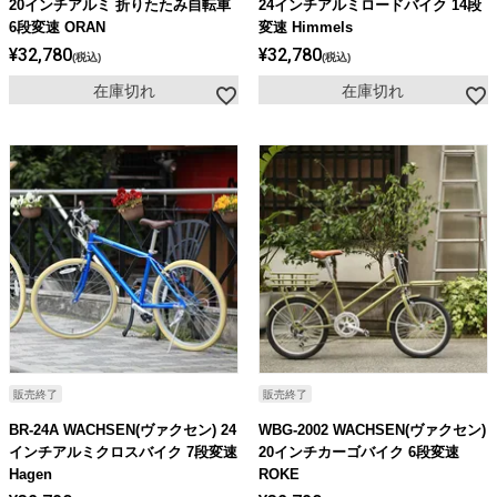
20インチアルミ 折りたたみ自転車
24インチアルミロードバイク 14段
6段変速 ORAN
変速 Himmels
¥
32,780
¥
32,780
税込
税込
在庫切れ
在庫切れ
販売終了
販売終了
BR-24A WACHSEN(ヴァクセン) 24
WBG-2002 WACHSEN(ヴァクセン)
インチアルミクロスバイク 7段変速
20インチカーゴバイク 6段変速
Hagen
ROKE