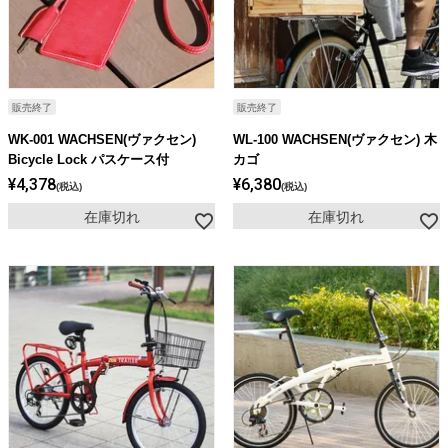
ライト・シーリングファン
アクセサリー・消耗品
販売終了
販売終了
WK-001 WACHSEN(ヴァクセン)
WL-100 WACHSEN(ヴァクセン) 木
アウトレット
Bicycle Lock パスケース付
カゴ
¥
4,378
¥
6,380
税込
税込
在庫切れ
在庫切れ