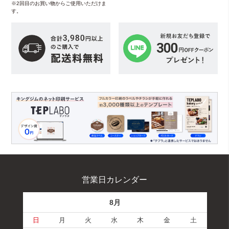
※2回目のお買い物からご使用いただけま
す。
営業日カレンダー
8月
日
月
火
水
木
金
土