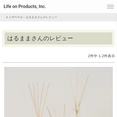
トップページ
はるままさんのレビュー
家電
はるままさんのレビュー
家事・生活雑貨
2
件中
1
-
2
件表示
ルームフレグランス
ビューティー
デジタル雑貨