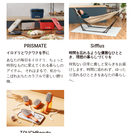
PRISMATE
Sifflus
イロドリとワクワクを手に
時間を忘れるような優雅なひとと
き、理想の暮らしづくりを
あなたの毎日をイロドリ、ちょっと
何気ない日常に癒しと安らぎをお届
特別なものに変えてくれる暮らしの
けします。時間に追われず、ゆった
アイテム。 それはまるで、虹から
り流れるひとときをあなたの暮らし
こぼれおちたカラフルで楽しい贈り
へ。
物。
TOUCHBeauty