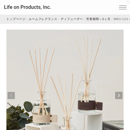
トップページ
ルームフレグランス
ディフューザー
芳香期間～3ヶ月
MRU-124 
家電
家事・生活雑貨
ルームフレグランス
ビューティー
デジタル雑貨