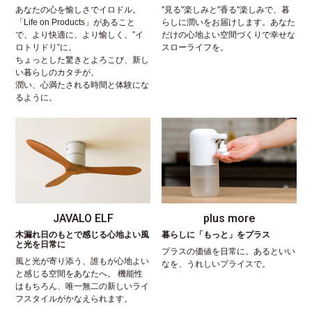
あなたの心を愉しさでイロドル。
"見る"楽しみと"香る"楽しみで、暮
「Life on Products」があること
らしに潤いをお届けします。あなた
で、より快適に、より愉しく、”イ
だけの心地よい空間づくりで幸せな
ロトリドリ”に。
スローライフを。
ちょっとした驚きとよろこび、新し
い暮らしのカタチが、
潤い、心満たされる時間と体験にな
るように。
JAVALO ELF
plus more
木漏れ日のもとで感じる心地よい風
暮らしに「もっと」をプラス
と光を日常に
プラスの価値を日常に。あるといい
風と光が寄り添う、誰もが心地よい
なを、うれしいプライスで。
と感じる空間をあなたへ。 機能性
はもちろん、唯一無二の新しいライ
フスタイルがかなえられます。