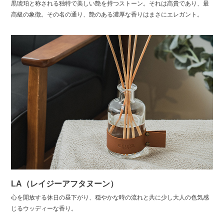
黒琥珀と称される独特で美しい艶を持つストーン。それは高貴であり、最
高級の象徴。その名の通り、艶のある濃厚な香りはまさにエレガント。
LA（レイジーアフタヌーン）
心を開放する休日の昼下がり、穏やかな時の流れと共に少し大人の色気感
じるウッディーな香り。