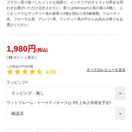
ブラウン系で統一したシックな色調で、インテリアのテイストや男女を問
わずお選びいただける仕上がりに。香りはmercyuの人気の香り4種に、ユ
ニセックスなウッディー系の新香り2種が加わり全6種展開。フルーティ
系、フローラル系、アンバー系、ウッディー系の中からお好みの香りをお
選びください。
1,980
税込
[
18
ポイント進呈 ]
すべてのレビューを見る
4.50
ラッピング
(
必
須
ウッドブルーム・トースティオークは 9月上旬入荷発送予定
)
(
必
須
)