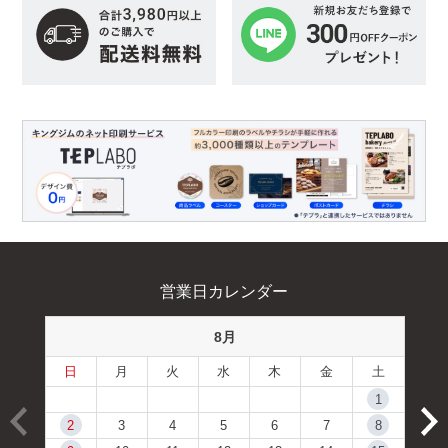
営業日カレンダー
8月
日
月
火
水
木
金
土
1
2
3
4
5
6
7
8