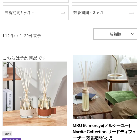
ライト・シーリングファン
芳香期間3ヶ月～
芳香期間～3ヶ月
アクセサリー・消耗品
新着順
112
件中
1
-
20
件表示
アウトレット
こちらは予約商品です
MRU-80 mercyu(メルシーユー)
Nordic Collection リードディフュ
NEW
ーザー 芳香期間6ヶ月