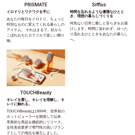
PRISMATE
Sifflus
イロドリとワクワクを手に
時間を忘れるような優雅なひとと
き、理想の暮らしづくりを
あなたの毎日をイロドリ、ちょっと
何気ない日常に癒しと安らぎをお届
特別なものに変えてくれる暮らしの
けします。時間に追われず、ゆった
アイテム。 それはまるで、虹から
り流れるひとときをあなたの暮らし
こぼれおちたカラフルで楽しい贈り
へ。
物。
TOUCHBeauty
キレイを愛し、キレイを理解し、キ
レイに触れる。
TOUCHBeautyは1999年、世界初の
ホットビューラーを開発して以来、
革新的な商品を継続的にリリース。
女性美容業界で専門性の高いブラン
ドとしての地位を確立しました。