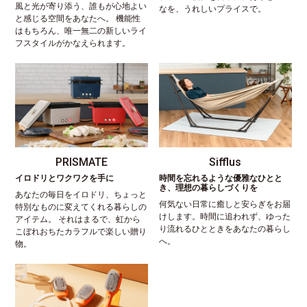
風と光が寄り添う、誰もが心地よい
なを、うれしいプライスで。
と感じる空間をあなたへ。 機能性
はもちろん、唯一無二の新しいライ
フスタイルがかなえられます。
PRISMATE
Sifflus
イロドリとワクワクを手に
時間を忘れるような優雅なひとと
き、理想の暮らしづくりを
あなたの毎日をイロドリ、ちょっと
何気ない日常に癒しと安らぎをお届
特別なものに変えてくれる暮らしの
けします。時間に追われず、ゆった
アイテム。 それはまるで、虹から
り流れるひとときをあなたの暮らし
こぼれおちたカラフルで楽しい贈り
へ。
物。