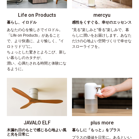
Life on Products
mercyu
暮らし、イロドル
感性をくすぐる、幸せのエッセンス
あなたの心を愉しさでイロドル。
"見る"楽しみと"香る"楽しみで、暮
「Life on Products」があること
らしに潤いをお届けします。あなた
で、より快適に、より愉しく、”イ
だけの心地よい空間づくりで幸せな
ロトリドリ”に。
スローライフを。
ちょっとした驚きとよろこび、新し
い暮らしのカタチが、
潤い、心満たされる時間と体験にな
るように。
JAVALO ELF
plus more
木漏れ日のもとで感じる心地よい風
暮らしに「もっと」をプラス
と光を日常に
プラスの価値を日常に。あるといい