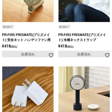
ライト・シーリングファン
アクセサリー・消耗品
販売終了
販売終了
PR-F055 PRISMATE(プリズメイ
PR-F053 PRISMATE(プリズメイ
アウトレット
ト) 安全ネット ハンディファン用
ト) 冷感ネックストラップ
¥
418
¥
418
税込
税込
在庫切れ
在庫切れ