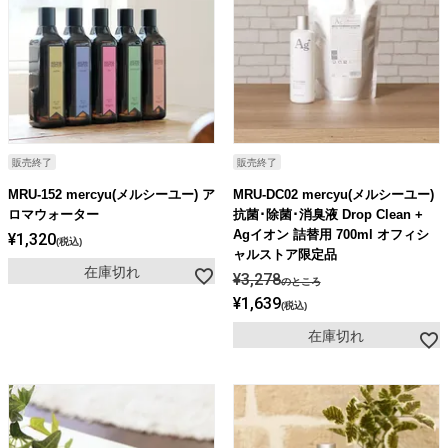
販売終了
販売終了
MRU-152 mercyu(メルシーユー) ア
MRU-DC02 mercyu(メルシーユー)
ロマウォーター
抗菌･除菌･消臭液 Drop Clean +
Agイオン 詰替用 700ml オフィシ
¥
1,320
税込
ャルストア限定品
在庫切れ
¥
3,278
のところ
¥
1,639
税込
在庫切れ