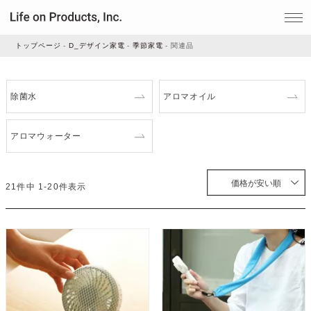
トップページ
D_デザイン家電
季節家電
関連品
家電
除菌水
アロマオイル
家事・生活雑貨
アロマウォーター
ルームフレグランス
価格が安い順
21
件中
1
-
20
件表示
ビューティー
デジタル雑貨