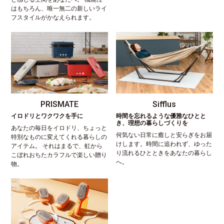
はもちろん、唯一無二の新しいライ
フスタイルがかなえられます。
PRISMATE
Sifflus
イロドリとワクワクを手に
時間を忘れるような優雅なひとと
き、理想の暮らしづくりを
あなたの毎日をイロドリ、ちょっと
何気ない日常に癒しと安らぎをお届
特別なものに変えてくれる暮らしの
けします。時間に追われず、ゆった
アイテム。 それはまるで、虹から
り流れるひとときをあなたの暮らし
こぼれおちたカラフルで楽しい贈り
へ。
物。