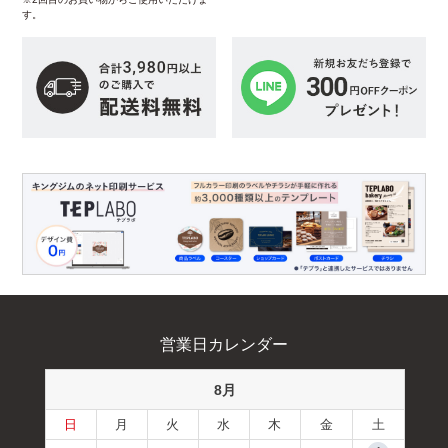
す。
営業日カレンダー
8月
日
月
火
水
木
金
土