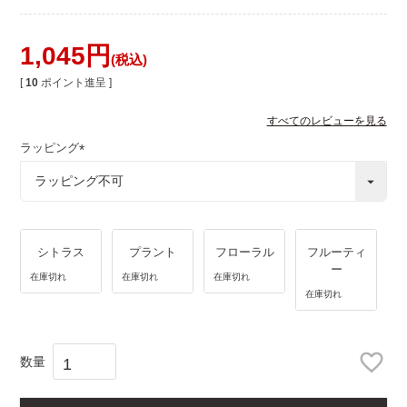
1,045
税込
[
10
ポイント進呈 ]
すべてのレビューを見る
ラッピング
(
必
須
)
シトラス
プラント
フローラル
フルーティ
ー
在庫切れ
在庫切れ
在庫切れ
在庫切れ
在