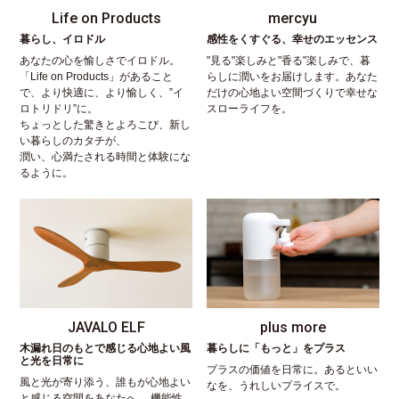
Life on Products
mercyu
暮らし、イロドル
感性をくすぐる、幸せのエッセンス
あなたの心を愉しさでイロドル。
"見る"楽しみと"香る"楽しみで、暮
「Life on Products」があること
らしに潤いをお届けします。あなた
で、より快適に、より愉しく、”イ
だけの心地よい空間づくりで幸せな
ロトリドリ”に。
スローライフを。
ちょっとした驚きとよろこび、新し
い暮らしのカタチが、
潤い、心満たされる時間と体験にな
るように。
JAVALO ELF
plus more
木漏れ日のもとで感じる心地よい風
暮らしに「もっと」をプラス
と光を日常に
プラスの価値を日常に。あるといい
風と光が寄り添う、誰もが心地よい
なを、うれしいプライスで。
と感じる空間をあなたへ。 機能性