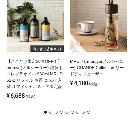
【ここだけ限定20％OFF！】
MRU-71 mercyu(メルシーユ
mercyu(メルシーユー) 詰替用
ー) GRANDE Collection リー
フレグラオイル 960ml MRUS-
ドディフューザー
51-2 リフィル お得 コスパ 入
¥
4,180
(税込)
替 オフィシャルストア限定品
¥
6,688
(税込)