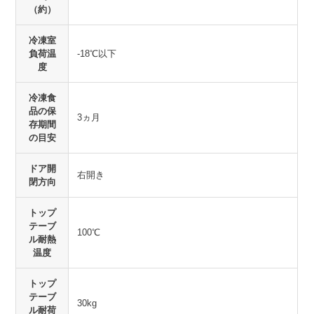
（約）
冷凍室
負荷温
-18℃以下
度
冷凍食
品の保
3ヵ月
存期間
の目安
ドア開
右開き
閉方向
トップ
テーブ
100℃
ル耐熱
温度
トップ
テーブ
30kg
ル耐荷