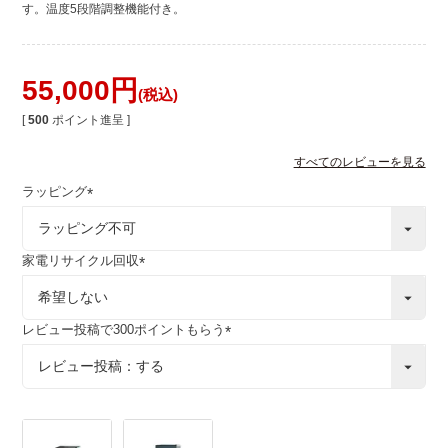
す。温度5段階調整機能付き。
55,000
税込
[
500
ポイント進呈 ]
すべてのレビューを見る
ラッピング
(
必
須
家電リサイクル回収
)
(
必
須
レビュー投稿で300ポイントもらう
)
(
必
須
)