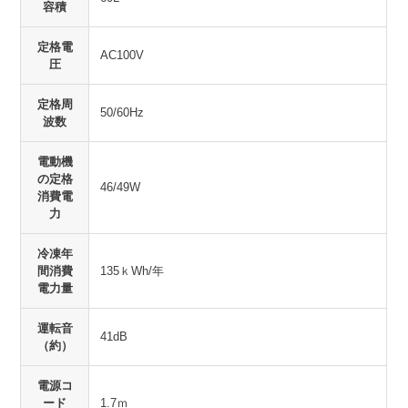
容積
定格電
AC100V
圧
定格周
50/60Hz
波数
電動機
の定格
46/49W
消費電
力
冷凍年
間消費
135ｋWh/年
電力量
運転音
41dB
（約）
電源コ
ード
1.7ｍ