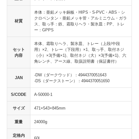
本体：亜鉛メッキ銅板・HIPS・S-PVC・ABS・シ
クロペンタン・亜鉛メッキ管・アルミニウム・ガラ
材質
ス、取っ手：鉄、霜取りヘラ・製氷皿：PP、トレ
ー：GPPS
本体、霜取りヘラ、製氷皿、トレー（上段/中段
セット
用）×2、トレー（下段用）×1、取っ手、取付ネジ
内容
（小）×3(予備×1)、取付ネジ（大）×3(予備×1)、六
角レンチ、アース線、取扱説明書（保証書付）
-DW（ダークウッド）：4944370051643
JAN
-DS（ダークストーン）：4944370051650
S/CODE
A-50000-1
サイズ
471×543×845mm
重量
24000g
定格内
60L