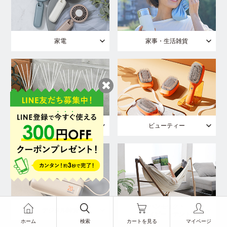
家電
家事・生活雑貨
ルーム
ビューティー
フレグランス
ハンモック・
デジタル雑貨
ティピー・テント
ホーム
検索
カートを見る
マイページ