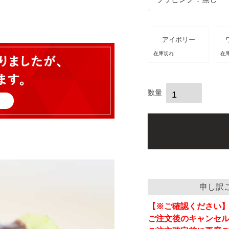
必
須
)
アイボリー
在庫切れ
在
申し訳
【※ご確認ください
ご注文後のキャンセ