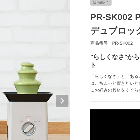
販売終了
PR-SK002
デュブロッ
商品番号
PR-SK002
"らしくなさ"か
ト
「らしくなさ」と「ある
は、ちょっと置きたいと
にお好みの具材をくぐら