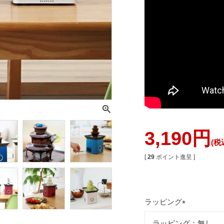
3,190
税
[
29
ポイント進呈 ]
ラッピング
(