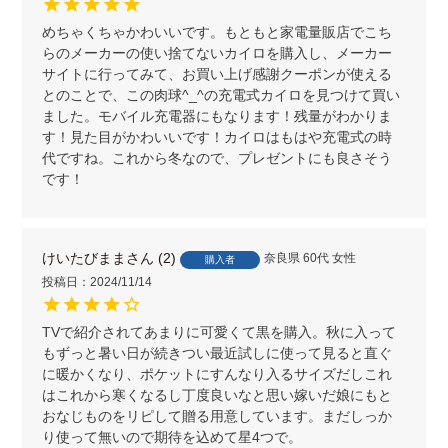
めちゃくちゃかわいいです。もともと家電量販店でこち
らのメーカーの使い捨てないカイロを購入し、メーカー
サイトに行ってみて、お買い上げ感謝クーポンが使える
とのことで、この肉球^_^の充電式カイロを見つけて買い
ました。モバイル充電器にもなります！残量がわかりま
す！見た目がかわいいです！カイロはもはや充電式の時
代ですね。これから冬なので、プレゼントにも良さそう
です！
けいたびまま
2
奈良県
60代
女性
購入者
投稿日
2024/11/14
TVで紹介されてあまりに可愛くて黒を購入。秋に入って
もずっと暑い日が続きつい最近試しに使って見ると直ぐ
に暖かくなり、ポケットにすんなり入るサイズだしこれ
はこれから寒くなるし丁度良いなと思い嫁いだ娘にもと
おなじものをリピして贈る用意しています。まだしっか
り使って無いので期待を込めて星4つで。