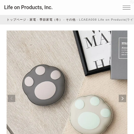
トップページ
家電
季節家電（冬）
その他
LCAEA008 Life on Prod
家電
家事・生活雑貨
ルームフレグランス
ビューティー
デジタル雑貨