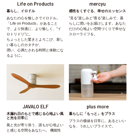
Life on Products
mercyu
暮らし、イロドル
感性をくすぐる、幸せのエッセンス
あなたの心を愉しさでイロドル。
"見る"楽しみと"香る"楽しみで、暮
「Life on Products」があること
らしに潤いをお届けします。あなた
で、より快適に、より愉しく、”イ
だけの心地よい空間づくりで幸せな
ロトリドリ”に。
スローライフを。
ちょっとした驚きとよろこび、新し
い暮らしのカタチが、
潤い、心満たされる時間と体験にな
るように。
JAVALO ELF
plus more
木漏れ日のもとで感じる心地よい風
暮らしに「もっと」をプラス
と光を日常に
プラスの価値を日常に。あるといい
風と光が寄り添う、誰もが心地よい
なを、うれしいプライスで。
と感じる空間をあなたへ。 機能性