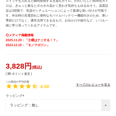
スイッチを入れると瞬間発熱する充電式カイロ。かわいらしい肉球型カイ
ロは、ぎゅっと握るとポカポカ温かく思わず気持ちもゆるみそう。温度設
定は3段階で、気温やシチュエーションによって最適な使い分けが可能で
す。外出時の充電切れに便利なモバイルバッテリー機能付きのため、寒い
季節だけでなく、通年活用できる点も◎。お出かけや旅行など、いつも一
緒に寄り添ってくれるアイテムです。
◎メディア掲載情報
2025.11.29：「土曜はナニする！？」
2024.12.16：「モノマガジン」
3,828
税込
[
35
ポイント進呈 ]
すべてのレビューを見る
4.50
ラッピング
(
必
須