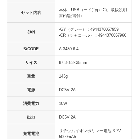
本体、USBコード(Type-C)、取扱説明
セット内容
書(保証書付)
-GY（グレー）：4944370057959
JAN
-CR（チャコール）：4944370057966
S/CODE
A-3480-6-4
サイズ
87.3×83×35mm
重量
143g
電源
DC5V 2A
消費電力
10W
出力
DC5V 2A
リチウムイオンポリマー電池 3.7V
充電電池
5000mAh