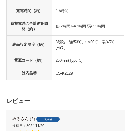
充電時間（約）
4.5時間
満充電時の合計使用時
強/2時間 中/3時間 弱/3.5時間
間（約）
3段階、強/53℃、中/50℃、弱/45℃
表面設定温度（約）
(±5℃)
電源コード（約）
250mm(Type-C)
対応品番
CS-K2129
レビュー
める
2
購入者
投稿日
2024/11/20