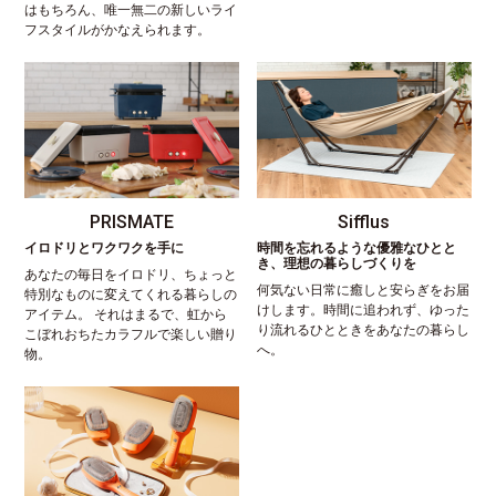
はもちろん、唯一無二の新しいライ
フスタイルがかなえられます。
PRISMATE
Sifflus
イロドリとワクワクを手に
時間を忘れるような優雅なひとと
き、理想の暮らしづくりを
あなたの毎日をイロドリ、ちょっと
何気ない日常に癒しと安らぎをお届
特別なものに変えてくれる暮らしの
けします。時間に追われず、ゆった
アイテム。 それはまるで、虹から
り流れるひとときをあなたの暮らし
こぼれおちたカラフルで楽しい贈り
へ。
物。