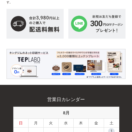
す。
営業日カレンダー
8月
日
月
火
水
木
金
土
1