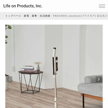
トップページ
家電
家事・生活雑貨
PBACN001 plusmore(プラスモア) 
家電
家事・生活雑貨
ルームフレグランス
ビューティー
デジタル雑貨