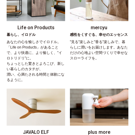
Life on Products
mercyu
暮らし、イロドル
感性をくすぐる、幸せのエッセンス
あなたの心を愉しさでイロドル。
"見る"楽しみと"香る"楽しみで、暮
「Life on Products」があること
らしに潤いをお届けします。あなた
で、より快適に、より愉しく、”イ
だけの心地よい空間づくりで幸せな
ロトリドリ”に。
スローライフを。
ちょっとした驚きとよろこび、新し
い暮らしのカタチが、
潤い、心満たされる時間と体験にな
るように。
JAVALO ELF
plus more