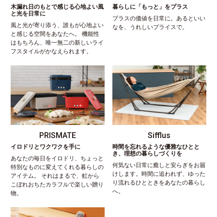
木漏れ日のもとで感じる心地よい風
暮らしに「もっと」をプラス
と光を日常に
プラスの価値を日常に。あるといい
風と光が寄り添う、誰もが心地よい
なを、うれしいプライスで。
と感じる空間をあなたへ。 機能性
はもちろん、唯一無二の新しいライ
フスタイルがかなえられます。
PRISMATE
Sifflus
イロドリとワクワクを手に
時間を忘れるような優雅なひとと
き、理想の暮らしづくりを
あなたの毎日をイロドリ、ちょっと
何気ない日常に癒しと安らぎをお届
特別なものに変えてくれる暮らしの
けします。時間に追われず、ゆった
アイテム。 それはまるで、虹から
り流れるひとときをあなたの暮らし
こぼれおちたカラフルで楽しい贈り
へ。
物。