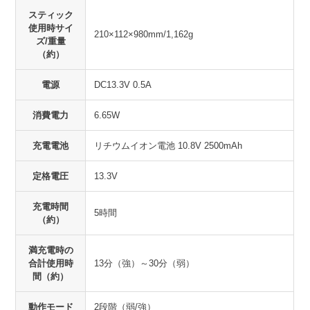
スティック
使用時サイ
210×112×980mm/1,162g
ズ/重量
（約）
電源
DC13.3V 0.5A
消費電力
6.65W
充電電池
リチウムイオン電池 10.8V 2500mAh
定格電圧
13.3V
充電時間
5時間
（約）
満充電時の
合計使用時
13分（強）～30分（弱）
間（約）
動作モード
2段階（弱/強）