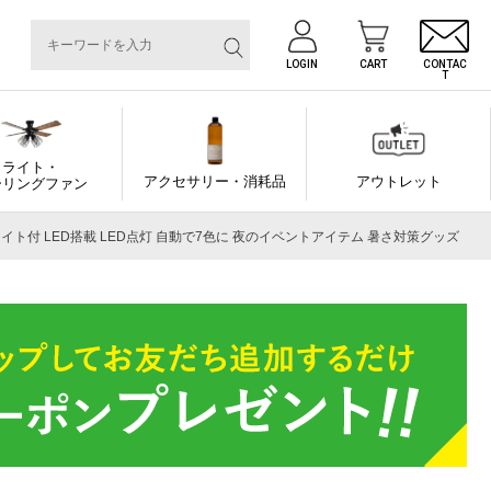
LOGIN
CART
CONTAC
T
ライト・
アクセサリー・消耗品
アウトレット
ーリングファン
LEDライト付 LED搭載 LED点灯 自動で7色に 夜のイベントアイテム 暑さ対策グッズ