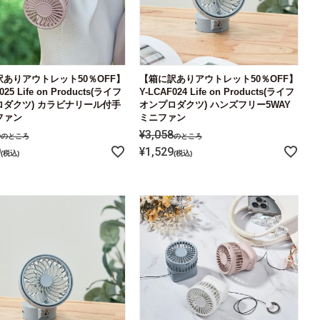
ありアウトレット50％OFF】
【箱に訳ありアウトレット50％OFF】
025 Life on Products(ライフ
Y-LCAF024 Life on Products(ライフ
ロダクツ) カラビナリール付手
オンプロダクツ) ハンズフリー5WAY
ファン
ミニファン
8
¥
3,058
のところ
のところ
9
¥
1,529
税込
税込