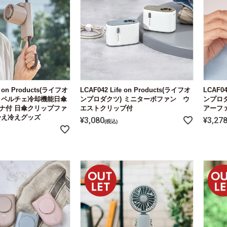
e on Products(ライフオ
LCAF042 Life on Products(ライフオ
LCAF04
 ペルチェ冷却機能日傘
ンプロダクツ) ミニターボファン ウ
ンプロ
ナ付 日傘クリップファ
エストクリップ付
アーフ
冷え冷えグッズ
¥
3,080
¥
3,27
税込