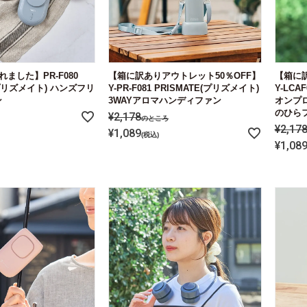
ました】PR-F080
【箱に訳ありアウトレット50％OFF】
【箱に訳
(プリズメイト) ハンズフリ
Y-PR-F081 PRISMATE(プリズメイト)
Y-LCAF
ン
3WAYアロマハンディファン
オンプ
のひら
¥
2,178
のところ
¥
2,17
¥
1,089
税込
¥
1,08