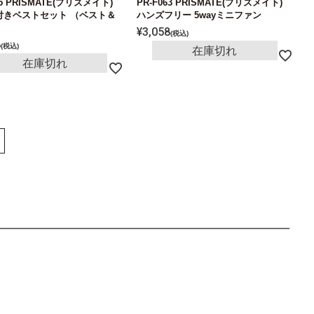
95 PRISMATE(プリズメイト)
PR-F063 PRISMATE(プリズメイト)
付きベストセット （ベスト＆
ハンズフリー 5wayミニファン
）
¥
3,058
税込
8
税込
在庫切れ
在庫切れ