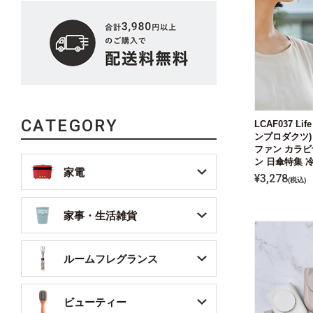
CATEGORY
LCAF037 Lif
ンプロダクツ)
ファン カラビ
ン 日傘特集 
家電
¥
3,278
税込
家事・生活雑貨
ルームフレグランス
ビューティー