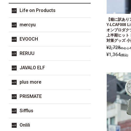
Life on Products
【箱に訳ありア
mercyu
Y-LCAF008 L
オンプロダクツ
上半期ヒット 
EVOOCH
対策グッズ 小
¥
2,728
のとこ
RERUU
¥
1,364
税込
JAVALO ELF
plus more
PRISMATE
Sifflus
Onlili