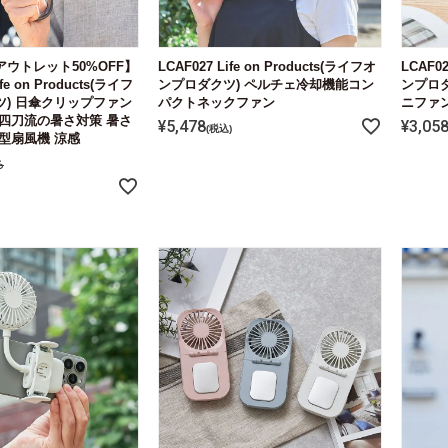
ウトレット50%OFF】
LCAF027 Life on Products(ライフオ
LCAF02
ife on Products(ライフ
ンプロダクツ) ペルチェ冷却機能コン
ンプロダ
) 日傘クリップファン
パクトネックファン
ニファ
四刀流の暑さ対策 暑さ
¥
5,478
¥
3,05
税込
型扇風機 涼感
ろ