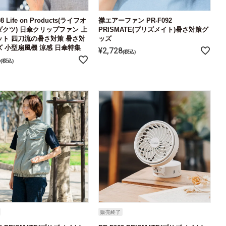
8 Life on Products(ライフオ
襟エアーファン PR-F092
クツ) 日傘クリップファン 上
PRISMATE(プリズメイト)暑さ対策グ
ット 四刀流の暑さ対策 暑さ対
ッズ
 小型扇風機 涼感 日傘特集
¥
2,728
税込
8
税込
販売終了