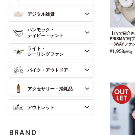
デジタル雑貨
ハンモック・
【TVで紹介され
ティピー・テント
PRISMATE
ー3WAYファ
ライト・
¥
1,958
税込
シーリングファン
バイク・アウトドア
アクセサリー・消耗品
アウトレット
BRAND