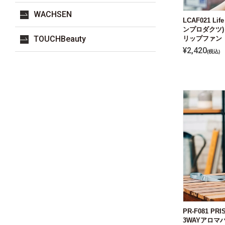
WACHSEN
LCAF021 Lif
ンプロダクツ)
TOUCHBeauty
リップファン
¥
2,420
税込
PR-F081 P
3WAYアロマ