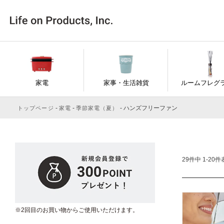
家電
家事・生活雑貨
ルームフレグ
ハンズフリーファン
トップページ
家電
季節家電（夏）
29
件中
1
-
20
件
※2回目のお買い物からご使用いただけます。