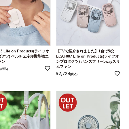
3 Life on Products(ライフオ
【TVで紹介されました】1台で5役
ダクツ) ペルチェ冷却機能襟エ
LCAF007 Life on Products(ライフオ
ァン
ンプロダクツ) ハンズフリー5wayスリ
ムファン
8
税込
¥
2,728
税込