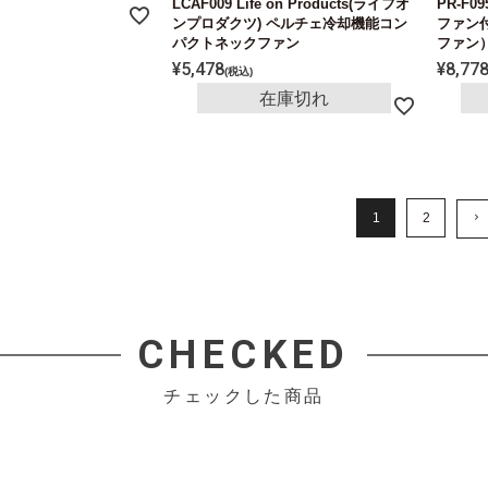
LCAF009 Life on Products(ライフオ
PR-F0
ンプロダクツ) ペルチェ冷却機能コン
ファン
パクトネックファン
ファン
¥
5,478
¥
8,77
税込
在庫切れ
1
2
CHECKED
チェックした商品