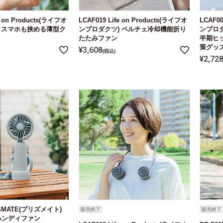
e on Products(ライフオ
LCAF019 Life on Products(ライフオ
LCAF00
 スマホも挟める薄型ク
ンプロダクツ) ペルチェ冷却機能折り
ンプロダ
たたみファン
半期ヒ
策グッズ
¥
3,608
税込
¥
2,72
RISMATE(プリズメイト)
販売終了
販売終了
ハンディファン