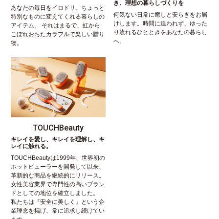
き、理想の暮らしづくりを
あなたの毎日をイロドリ、ちょっと
何気ない日常に癒しと安らぎをお届
特別なものに変えてくれる暮らしの
けします。時間に追われず、ゆった
アイテム。 それはまるで、虹から
り流れるひとときをあなたの暮らし
こぼれおちたカラフルで楽しい贈り
へ。
物。
TOUCHBeauty
キレイを愛し、キレイを理解し、キ
レイに触れる。
TOUCHBeautyは1999年、世界初の
ホットビューラーを開発して以来、
革新的な商品を継続的にリリース。
女性美容業界で専門性の高いブラン
ドとしての地位を確立しました。
私たちは『安全に美しく』という企
業理念を掲げ、常に追求し続けてい