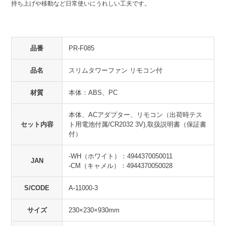
持ち上げや移動など日常使いにうれしい工夫です。
品番
PR-F085
品名
スリムタワーファン リモコン付
材質
本体：ABS、PC
本体、ACアダプター、リモコン（出荷時テス
セット内容
ト用電池付属/CR2032 3V),取扱説明書（保証書
付）
-WH（ホワイト）：4944370050011
JAN
-CM（キャメル）：4944370050028
S/CODE
A-11000-3
サイズ
230×230×930mm