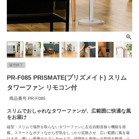
ライト・シーリングファン
アクセサリー・消耗品
アウトレット
販売終了
PR-F085 PRISMATE(プリズメイト) スリム
タワーファン リモコン付
商品番号
PR-F085
スリムでおしゃれなタワーファンが、広範囲に快適な風
をお届け
縦型・スリムで場所を取らないタワーファンに左右自動首振り機能を搭
載。スマートなボディながら空気をしっかり拡散させ、広い範囲に風を届
けます。優しい風量のリズムモードで、就寝中も身体への負担を軽減。リ