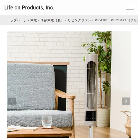
トップページ
家電
季節家電（夏）
リビングファン
PR-F085 PRISMATE
家電
家事・生活雑貨
ルームフレグランス
ビューティー
デジタル雑貨