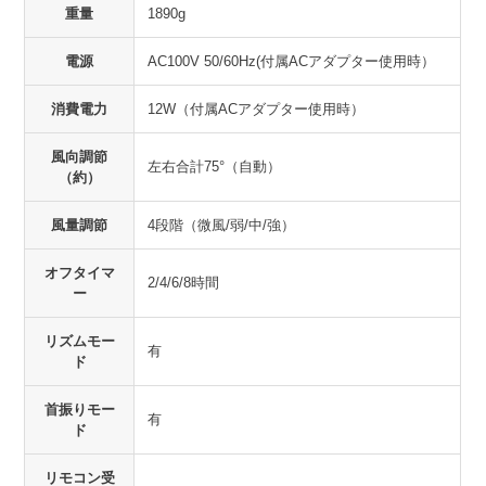
重量
1890g
電源
AC100V 50/60Hz(付属ACアダプター使用時）
消費電力
12W（付属ACアダプター使用時）
風向調節
左右合計75°（自動）
（約）
風量調節
4段階（微風/弱/中/強）
オフタイマ
2/4/6/8時間
ー
リズムモー
有
ド
首振りモー
有
ド
リモコン受