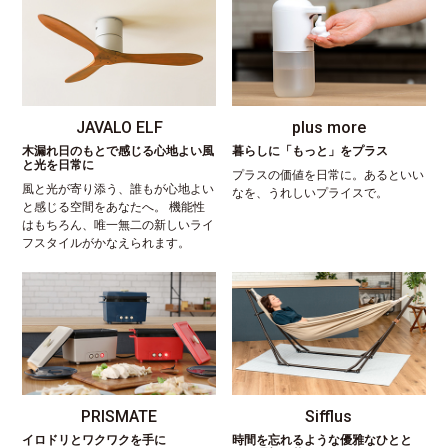
JAVALO ELF
plus more
木漏れ日のもとで感じる心地よい風
暮らしに「もっと」をプラス
と光を日常に
プラスの価値を日常に。あるといい
風と光が寄り添う、誰もが心地よい
なを、うれしいプライスで。
と感じる空間をあなたへ。 機能性
はもちろん、唯一無二の新しいライ
フスタイルがかなえられます。
PRISMATE
Sifflus
イロドリとワクワクを手に
時間を忘れるような優雅なひとと