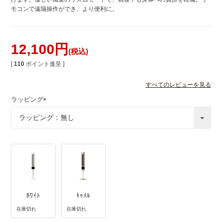
モコンで遠隔操作ができ、より便利に。
12,100
税込
[
110
ポイント進呈 ]
すべてのレビューを見る
ラッピング
(
必
須
)
ﾎﾜｲﾄ
ｷｬﾒﾙ
在庫切れ
在庫切れ