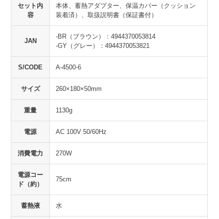
セット内
本体、蓄熱アダプター、保温カバー（クッション
容
装着済）、取扱説明書（保証書付）
-BR（ブラウン）：4944370053814
JAN
-GY（グレー）：4944370053821
S/CODE
A-4500-6
サイズ
260×180×50mm
重量
1130g
電源
AC 100V 50/60Hz
消費電力
270W
電源コー
75cm
ド（約）
蓄熱液
水