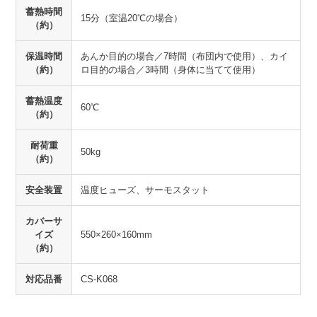
蓄熱時間
15分（室温20℃の場合）
（約）
保温時間
あんか目的の場合／7時間（布団内で使用）、カイ
（約）
ロ目的の場合／3時間（身体に当てて使用）
蓄熱温度
60℃
（約）
耐荷重
50kg
（約）
安全装置
温度ヒューズ、サーモスタット
カバーサ
イズ
550×260×160mm
（約）
対応品番
CS-K068