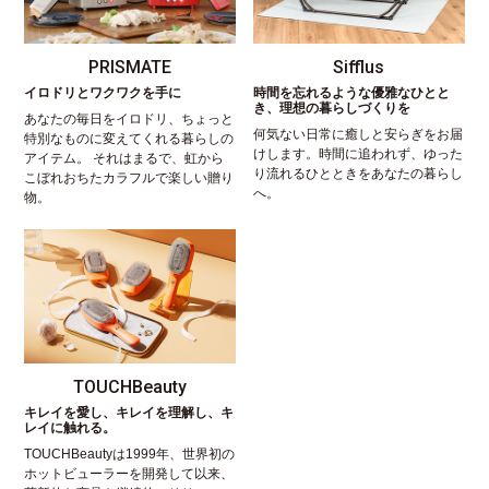
PRISMATE
Sifflus
イロドリとワクワクを手に
時間を忘れるような優雅なひとと
き、理想の暮らしづくりを
あなたの毎日をイロドリ、ちょっと
何気ない日常に癒しと安らぎをお届
特別なものに変えてくれる暮らしの
けします。時間に追われず、ゆった
アイテム。 それはまるで、虹から
り流れるひとときをあなたの暮らし
こぼれおちたカラフルで楽しい贈り
へ。
物。
TOUCHBeauty
キレイを愛し、キレイを理解し、キ
レイに触れる。
TOUCHBeautyは1999年、世界初の
ホットビューラーを開発して以来、