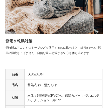
節電＆乾燥対策
長時間エアコンやストーブなどを使用するのに比べると、経済的かつ、部
屋の湿度も下げません。自然な重みと温かさで心も体も温めます。
品番
LCAWA004
品名
蓄熱式 ねこ湯たんぽ
本体：6層構造式PVC/水、保温カバー：ポリエステ
材質
ル、クッション：綿/PP