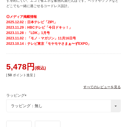
ず冷めにくい、エコで省エネな蓄熱式湯たんぽです。ベッドやソファなど
どこでも一緒に過ごせるコードレス設計。
◎メディア掲載情報
2025.12.02：日本テレビ「ZIP!」
2023.11.29：HBCテレビ「今日ドキッ！」
2023.11.28：「LDK」1月号
2023.11.02：「モノ・マガジン」11月16日号
2023.10.14：テレビ東京「モヤモヤさまぁ〜ずEXPO」
5,478
税込
[
50
ポイント進呈 ]
すべてのレビューを見る
ラッピング
(
必
須
)