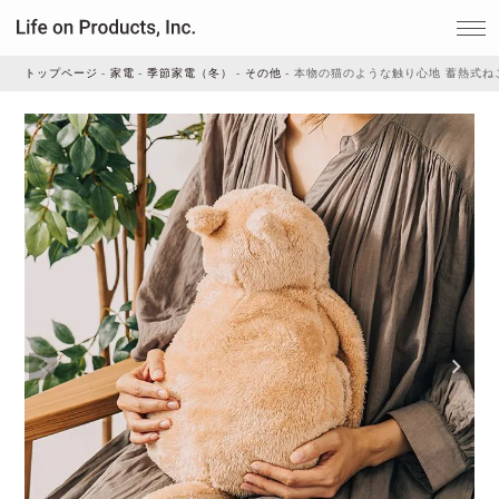
トップページ
家電
季節家電（冬）
その他
本物の猫のような触り心地 蓄熱式ねこ
家電
家事・生活雑貨
ルームフレグランス
ビューティー
デジタル雑貨