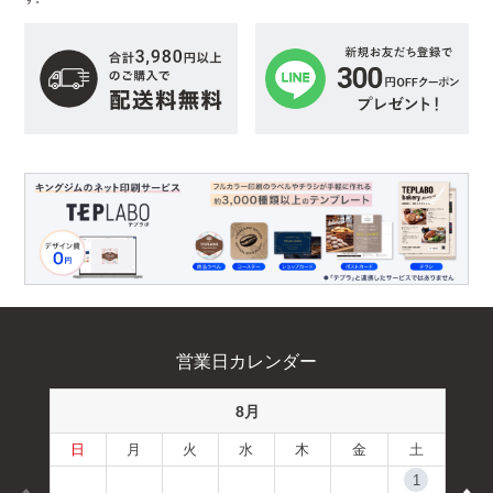
営業日カレンダー
8月
日
月
火
水
木
金
土
1