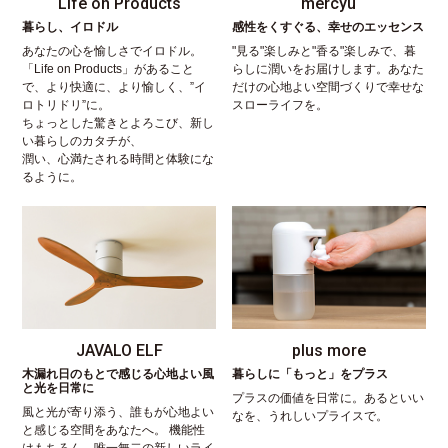
Life on Products
mercyu
暮らし、イロドル
感性をくすぐる、幸せのエッセンス
あなたの心を愉しさでイロドル。
"見る"楽しみと"香る"楽しみで、暮
「Life on Products」があること
らしに潤いをお届けします。あなた
で、より快適に、より愉しく、”イ
だけの心地よい空間づくりで幸せな
ロトリドリ”に。
スローライフを。
ちょっとした驚きとよろこび、新し
い暮らしのカタチが、
潤い、心満たされる時間と体験にな
るように。
JAVALO ELF
plus more
木漏れ日のもとで感じる心地よい風
暮らしに「もっと」をプラス
と光を日常に
プラスの価値を日常に。あるといい
風と光が寄り添う、誰もが心地よい
なを、うれしいプライスで。
と感じる空間をあなたへ。 機能性