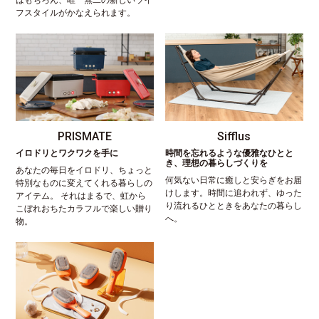
はもちろん、唯一無二の新しいライ
フスタイルがかなえられます。
PRISMATE
Sifflus
イロドリとワクワクを手に
時間を忘れるような優雅なひとと
き、理想の暮らしづくりを
あなたの毎日をイロドリ、ちょっと
何気ない日常に癒しと安らぎをお届
特別なものに変えてくれる暮らしの
けします。時間に追われず、ゆった
アイテム。 それはまるで、虹から
り流れるひとときをあなたの暮らし
こぼれおちたカラフルで楽しい贈り
へ。
物。