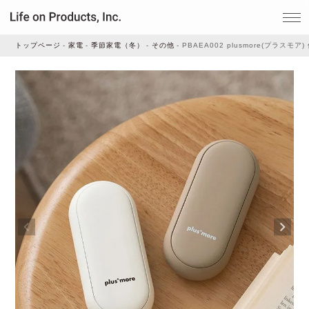
トップページ
家電
季節家電（冬）
その他
PBAEA002 plusmore(プラスモ
家電
家事・生活雑貨
ルームフレグランス
ビューティー
デジタル雑貨