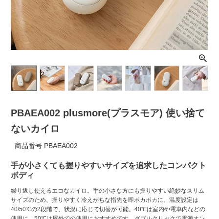
ライト・シーリングファン
アクセサリー・消耗品
アウトレット
PBAEA002 plusmore(プラスモア) 使い捨て
ないカイロ
商品番号
PBAEA002
手が小さくても握りやすいサイズを追求したコンパクト
ボディ
繰り返し使えるエコなカイロ。手の小さな方にも握りやすい絶妙なスリム
サイズのため、握りやすく冷えがちな指先を即ポカポカに。温度設定は
40/50℃の2段階で、状況に応じて切替が可能。40℃は室内や電車内などの
使用に、50℃は屋外での使用におすすめです。ダブルクリックで電源オン