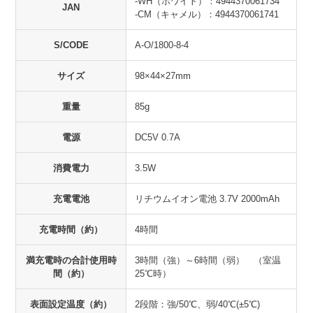
-WH（ホワイト）：4944370061734
JAN
-CM（キャメル）：4944370061741
S/CODE
A-O/1800-8-4
サイズ
98×44×27mm
重量
85g
電源
DC5V 0.7A
消費電力
3.5W
充電電池
リチウムイオン電池 3.7V 2000mAh
充電時間（約）
4時間
満充電時の合計使用時
3時間（強）～6時間（弱） （室温
間（約）
25℃時）
表面設定温度（約）
2段階：強/50℃、弱/40℃(±5℃)