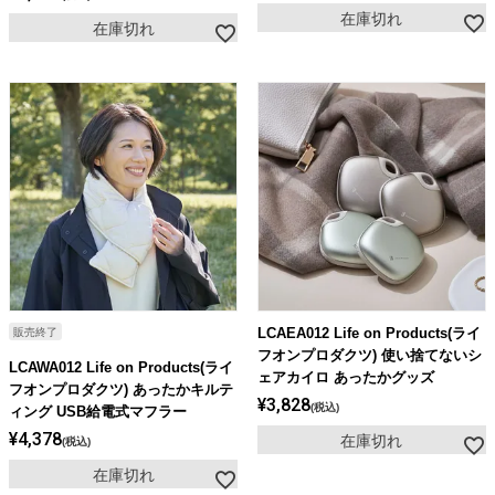
在庫切れ
在庫切れ
LCAEA012 Life on Products(ライ
販売終了
フオンプロダクツ) 使い捨てないシ
LCAWA012 Life on Products(ライ
ェアカイロ あったかグッズ
フオンプロダクツ) あったかキルテ
¥
3,828
税込
ィング USB給電式マフラー
¥
4,378
在庫切れ
税込
在庫切れ