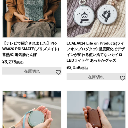
【テレビで紹介されました】PR-
LCAEA014 Life on Products(ライ
WA026 PRISMATE(プリズメイト)
フオンプロダクツ) 温度変化でデザ
蓄熱式 電気湯たんぽ
インが変わる使い捨てないカイロ
LEDライト付 あったかグッズ
¥
3,278
税込
¥
3,058
税込
在庫切れ
在庫切れ