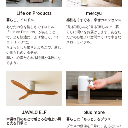
Life on Products
mercyu
暮らし、イロドル
感性をくすぐる、幸せのエッセンス
あなたの心を愉しさでイロドル。
"見る"楽しみと"香る"楽しみで、暮
「Life on Products」があること
らしに潤いをお届けします。あなた
で、より快適に、より愉しく、”イ
だけの心地よい空間づくりで幸せな
ロトリドリ”に。
スローライフを。
ちょっとした驚きとよろこび、新し
い暮らしのカタチが、
潤い、心満たされる時間と体験にな
るように。
JAVALO ELF
plus more
木漏れ日のもとで感じる心地よい風
暮らしに「もっと」をプラス
と光を日常に
プラスの価値を日常に。あるといい