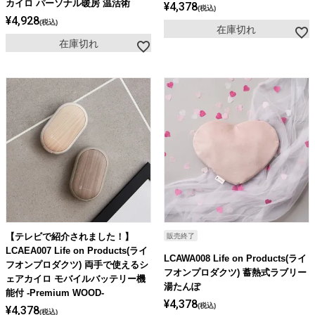
カイロ パーソナル暖房 温活術
¥
4,378
税込
¥
4,928
税込
在庫切れ
在庫切れ
【テレビで紹介されました！】
販売終了
LCAEA007 Life on Products(ライ
LCAWA008 Life on Products(ライ
フオンプロダクツ) 両手で使えるシ
フオンプロダクツ) 蓄熱式ラブリー
ェアカイロ モバイルバッテリー機
湯たんぽ
能付 -Premium WOOD-
¥
4,378
税込
¥
4,378
税込