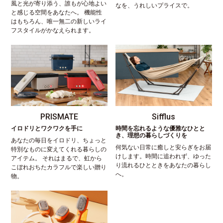
風と光が寄り添う、誰もが心地よい
なを、うれしいプライスで。
と感じる空間をあなたへ。 機能性
はもちろん、唯一無二の新しいライ
フスタイルがかなえられます。
PRISMATE
Sifflus
イロドリとワクワクを手に
時間を忘れるような優雅なひとと
き、理想の暮らしづくりを
あなたの毎日をイロドリ、ちょっと
何気ない日常に癒しと安らぎをお届
特別なものに変えてくれる暮らしの
けします。時間に追われず、ゆった
アイテム。 それはまるで、虹から
り流れるひとときをあなたの暮らし
こぼれおちたカラフルで楽しい贈り
へ。
物。