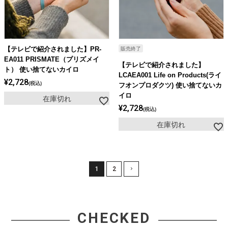
【テレビで紹介されました】PR-
販売終了
EA011 PRISMATE（プリズメイ
【テレビで紹介されました】
ト） 使い捨てないカイロ
LCAEA001 Life on Products(ライ
¥
2,728
税込
フオンプロダクツ) 使い捨てないカ
イロ
在庫切れ
¥
2,728
税込
在庫切れ
1
2
CHECKED