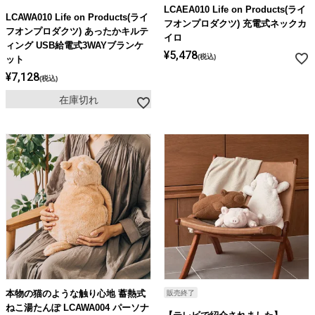
ライト・シーリングファン
LCAEA010 Life on Products(ライ
LCAWA010 Life on Products(ライ
フオンプロダクツ) 充電式ネックカ
フオンプロダクツ) あったかキルテ
イロ
ィング USB給電式3WAYブランケ
アクセサリー・消耗品
¥
5,478
税込
ット
¥
7,128
税込
在庫切れ
アウトレット
本物の猫のような触り心地 蓄熱式
販売終了
ねこ湯たんぽ LCAWA004 パーソナ