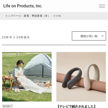
トップページ
家電
季節家電（冬）
その他
家電
価格が高い順
23
件中
1
-
20
件表示
家事・生活雑貨
ルームフレグランス
ビューティー
デジタル雑貨
【テレビで紹介されました】
販売終了