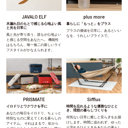
JAVALO ELF
plus more
木漏れ日のもとで感じる心地よい風
暮らしに「もっと」をプラス
と光を日常に
プラスの価値を日常に。あるといい
風と光が寄り添う、誰もが心地よい
なを、うれしいプライスで。
と感じる空間をあなたへ。 機能性
はもちろん、唯一無二の新しいライ
フスタイルがかなえられます。
PRISMATE
Sifflus
イロドリとワクワクを手に
時間を忘れるような優雅なひとと
き、理想の暮らしづくりを
あなたの毎日をイロドリ、ちょっと
何気ない日常に癒しと安らぎをお届
特別なものに変えてくれる暮らしの
けします。時間に追われず、ゆった
アイテム。 それはまるで、虹から
り流れるひとときをあなたの暮らし