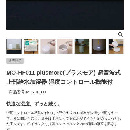
ライト・シーリングファン
アクセサリー・消耗品
アウトレット
販売終了
MO-HF011 plusmore(プラスモア) 超音波式
上部給水加湿器 湿度コントロール機能付
商品番号
MO-HF011
快適な湿度、ずっと続く。
湿度コントロール機能の付いた上部給水式の加湿器が快適な湿度をキー
プ。蓋に開いた穴は、蓋をはずさなくても給水ができるためのちょっとし
た工夫です。銀イオン入り抗菌タンクでタンク内の細菌の繁殖を防ぎま
す。