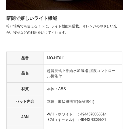
暗闇で嬉しいライト機能
暗い場所でも使えるように、ライト機能も搭載。オレンジのやさしい光
が、寝室などの利用を助けてくれます。
品番
MO-HF011
超音波式上部給水加湿器 湿度コントロー
品名
ル機能付
材質
本体：ABS
セット内容
本体、取扱説明書(保証書付)
-WH（ホワイト）：4944370038514
JAN
-CM（キャメル）：4944370038521