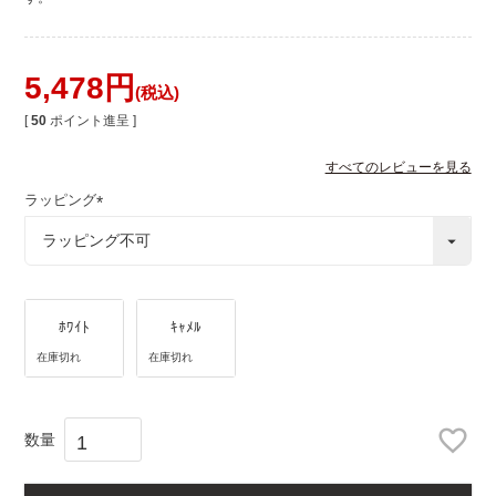
5,478
税込
[
50
ポイント進呈 ]
すべてのレビューを見る
ラッピング
(
必
須
)
ﾎﾜｲﾄ
ｷｬﾒﾙ
在庫切れ
在庫切れ