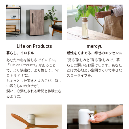
Life on Products
mercyu
暮らし、イロドル
感性をくすぐる、幸せのエッセンス
あなたの心を愉しさでイロドル。
"見る"楽しみと"香る"楽しみで、暮
「Life on Products」があること
らしに潤いをお届けします。あなた
で、より快適に、より愉しく、”イ
だけの心地よい空間づくりで幸せな
ロトリドリ”に。
スローライフを。
ちょっとした驚きとよろこび、新し
い暮らしのカタチが、
潤い、心満たされる時間と体験にな
るように。