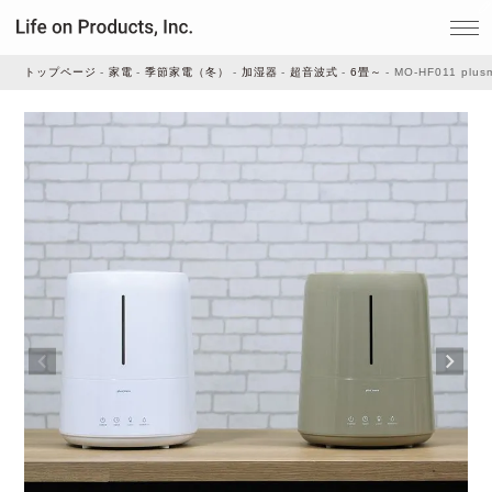
トップページ
家電
季節家電（冬）
加湿器
超音波式
6畳～
MO-HF011 p
家電
家事・生活雑貨
ルームフレグランス
ビューティー
デジタル雑貨