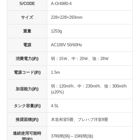
S/CODE
A-O/4980-4
サイズ
228×228×293mm
重量
1253g
電源
AC100V 50/60Hz
消費電力(約)
弱：15Ｗ、中：20Ｗ、強：28Ｗ
電源コード(約)
1.5m
弱：120ml/h、中：230ml/h、強：300ml/h
加湿能力(約)
(±20%)
タンク容量(約)
4.5L
推奨面積(約)
木造和室5畳、プレハブ洋室8畳
連続使用可能時
37時間(弱)～15時間(強)
間(約)