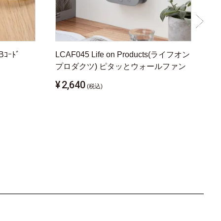
Bｺｰﾄﾞ
LCAF045 Life on Products(ライフオン
LC
プロダクツ) ピタッとウォールファン
ン
ズ
¥
2,640
(税込)
春
¥