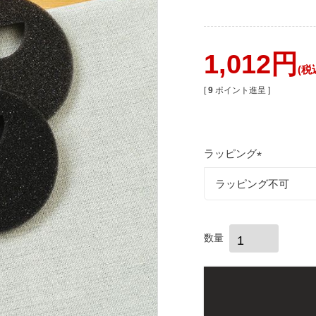
1,012
税
[
9
ポイント進呈 ]
ラッピング
(
必
須
)