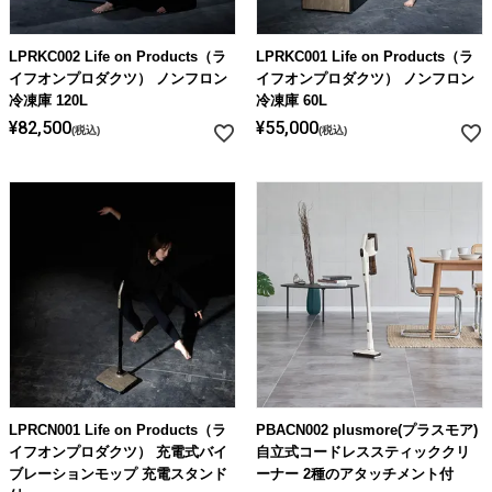
ライト・シーリングファン
LPRKC002 Life on Products（ラ
LPRKC001 Life on Products（ラ
イフオンプロダクツ） ノンフロン
イフオンプロダクツ） ノンフロン
アクセサリー・消耗品
冷凍庫 120L
冷凍庫 60L
¥
82,500
¥
55,000
税込
税込
アウトレット
LPRCN001 Life on Products（ラ
PBACN002 plusmore(プラスモア)
イフオンプロダクツ） 充電式バイ
自立式コードレススティッククリ
ブレーションモップ 充電スタンド
ーナー 2種のアタッチメント付