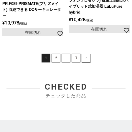
フオンプロダクツ) 抗菌上部給水ハ
PR-F089 PRISMATE(プリズメイ
イブリッド式加湿器 LuLuPure
ト) 収納できる DCサーキュレータ
hybrid
ー
¥
10,428
税込
¥
10,978
税込
在庫切れ
在庫切れ
1
2
…
7
CHECKED
チェックした商品