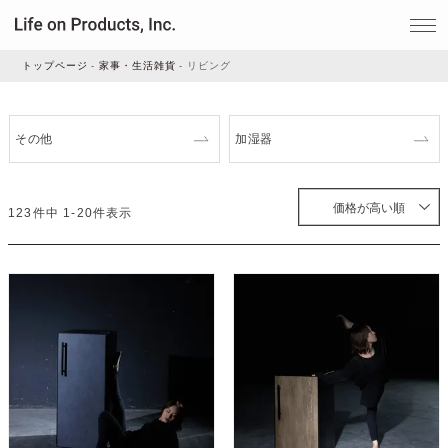
トップページ
家事・生活雑貨
リビング
家電
その他
加湿器
家事・生活雑貨
価格が高い順
123
件中
1
-
20
件表示
ルームフレグランス
ビューティー
デジタル雑貨