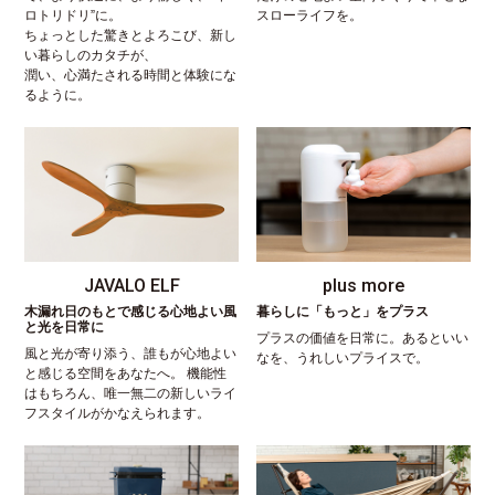
ロトリドリ”に。
スローライフを。
ちょっとした驚きとよろこび、新し
い暮らしのカタチが、
潤い、心満たされる時間と体験にな
るように。
JAVALO ELF
plus more
木漏れ日のもとで感じる心地よい風
暮らしに「もっと」をプラス
と光を日常に
プラスの価値を日常に。あるといい
風と光が寄り添う、誰もが心地よい
なを、うれしいプライスで。
と感じる空間をあなたへ。 機能性
はもちろん、唯一無二の新しいライ
フスタイルがかなえられます。