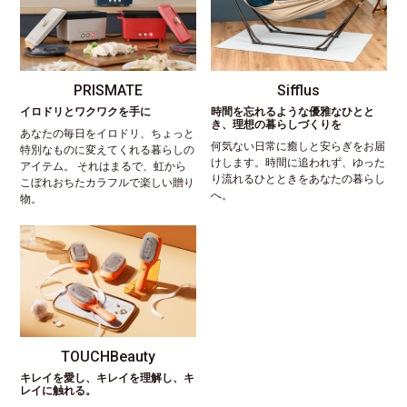
PRISMATE
Sifflus
イロドリとワクワクを手に
時間を忘れるような優雅なひとと
き、理想の暮らしづくりを
あなたの毎日をイロドリ、ちょっと
何気ない日常に癒しと安らぎをお届
特別なものに変えてくれる暮らしの
けします。時間に追われず、ゆった
アイテム。 それはまるで、虹から
り流れるひとときをあなたの暮らし
こぼれおちたカラフルで楽しい贈り
へ。
物。
TOUCHBeauty
キレイを愛し、キレイを理解し、キ
レイに触れる。