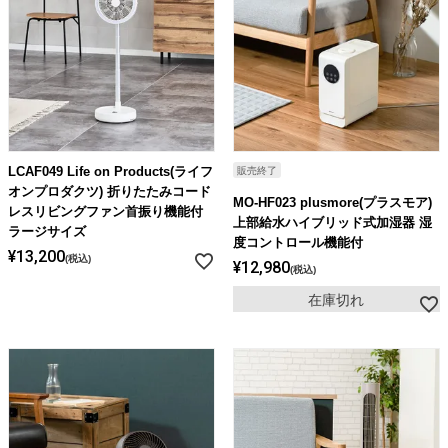
LCAF049 Life on Products(ライフ
販売終了
オンプロダクツ) 折りたたみコード
MO-HF023 plusmore(プラスモア)
レスリビングファン首振り機能付
上部給水ハイブリッド式加湿器 湿
ラージサイズ
度コントロール機能付
¥
13,200
税込
¥
12,980
税込
在庫切れ