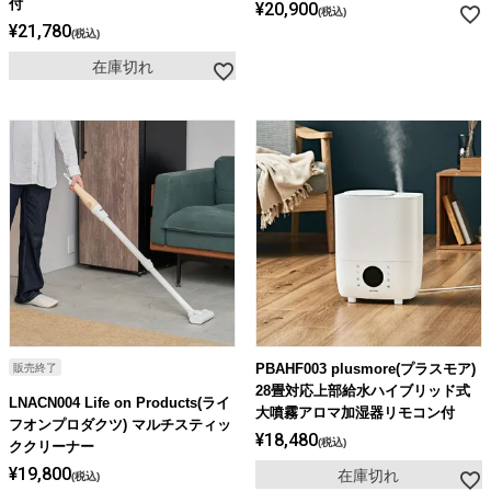
付
¥
20,900
税込
¥
21,780
税込
在庫切れ
PBAHF003 plusmore(プラスモア)
販売終了
28畳対応上部給水ハイブリッド式
LNACN004 Life on Products(ライ
大噴霧アロマ加湿器リモコン付
フオンプロダクツ) マルチスティッ
¥
18,480
税込
ククリーナー
¥
19,800
在庫切れ
税込