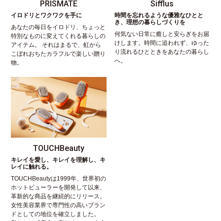
PRISMATE
Sifflus
イロドリとワクワクを手に
時間を忘れるような優雅なひとと
き、理想の暮らしづくりを
あなたの毎日をイロドリ、ちょっと
何気ない日常に癒しと安らぎをお届
特別なものに変えてくれる暮らしの
けします。時間に追われず、ゆった
アイテム。 それはまるで、虹から
り流れるひとときをあなたの暮らし
こぼれおちたカラフルで楽しい贈り
へ。
物。
TOUCHBeauty
キレイを愛し、キレイを理解し、キ
レイに触れる。
TOUCHBeautyは1999年、世界初の
ホットビューラーを開発して以来、
革新的な商品を継続的にリリース。
女性美容業界で専門性の高いブラン
ドとしての地位を確立しました。