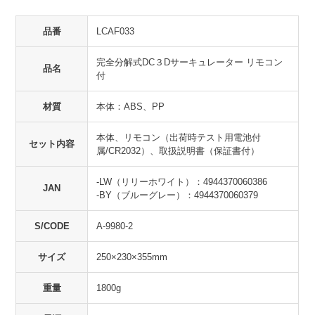
品番
LCAF033
完全分解式DC３Dサーキュレーター リモコン
品名
付
材質
本体：ABS、PP
本体、リモコン（出荷時テスト用電池付
セット内容
属/CR2032）、取扱説明書（保証書付）
-LW（リリーホワイト）：4944370060386
JAN
-BY（ブルーグレー）：4944370060379
S/CODE
A-9980-2
サイズ
250×230×355mm
重量
1800g