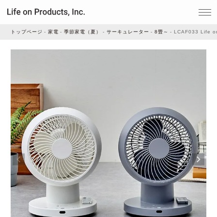
トップページ
家電
季節家電（夏）
サーキュレーター
8畳～
LCAF033 Li
家電
家事・生活雑貨
ルームフレグランス
ビューティー
デジタル雑貨