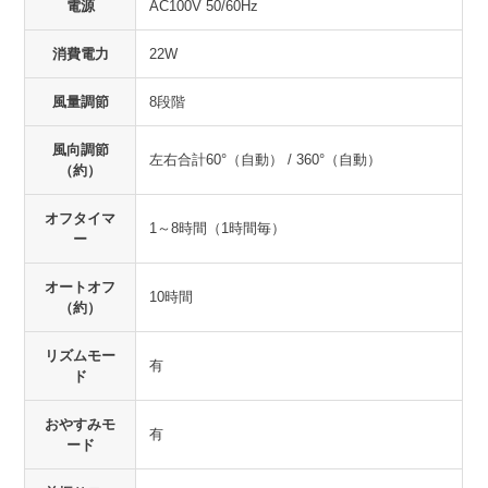
電源
AC100V 50/60Hz
消費電力
22W
風量調節
8段階
風向調節
左右合計60°（自動） / 360°（自動）
（約）
オフタイマ
1～8時間（1時間毎）
ー
オートオフ
10時間
（約）
リズムモー
有
ド
おやすみモ
有
ード