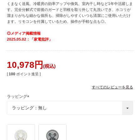
くまなく送風。冷暖房の効率アップや換気、室内干し時など1年中活躍しま
す。完全分解式で前後のガードと羽根を取り外して丸洗いでき、ホコリが
溜まりがちな細かな個所も、掃除がしやすくいつも清潔にご使用いただけ
ます。リモコンを付属しているため、操作が手軽な点も◎。
◎メディア掲載情報
2025.05.02：「家電批評」
10,978
税込
[
100
ポイント進呈 ]
すべてのレビューを見る
ラッピング
(
必
須
)