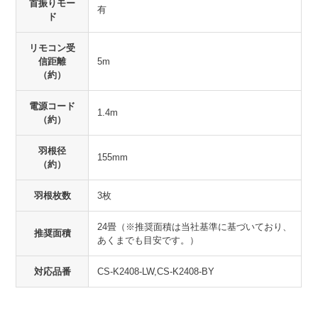
首振りモー
有
ド
リモコン受
信距離
5m
（約）
電源コード
1.4m
（約）
羽根径
155mm
（約）
羽根枚数
3枚
24畳（※推奨面積は当社基準に基づいており、
推奨面積
あくまでも目安です。）
対応品番
CS-K2408-LW,CS-K2408-BY