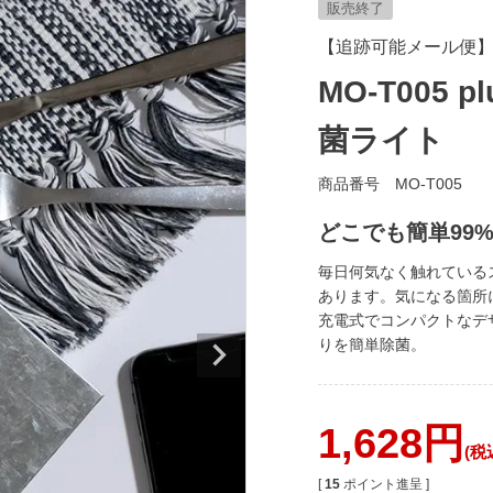
販売終了
【追跡可能メール便
MO-T005 
菌ライト
商品番号
MO-T005
どこでも簡単99
毎日何気なく触れている
あります。気になる箇所に
充電式でコンパクトなデ
りを簡単除菌。
1,628
税
[
15
ポイント進呈 ]