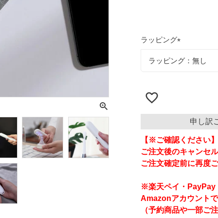
ラッピング
(
必
須
)
申し訳
【※ご確認ください
ご注文後のキャンセ
ご注文確定前に再度
※楽天ペイ・PayP
Amazonアカウント
（予約商品や一部ご