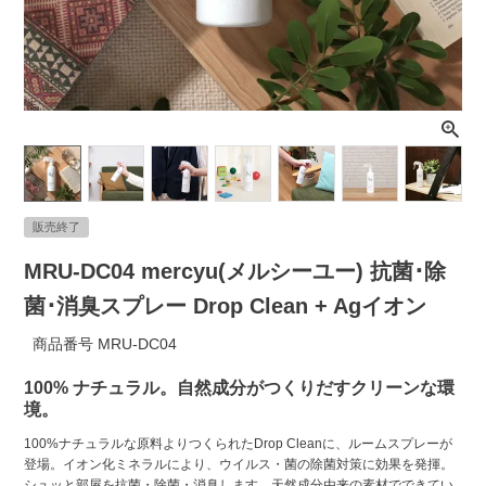
ライト・シーリングファン
アクセサリー・消耗品
アウトレット
販売終了
MRU-DC04 mercyu(メルシーユー) 抗菌･除
菌･消臭スプレー Drop Clean + Agイオン
商品番号
MRU-DC04
100% ナチュラル。自然成分がつくりだすクリーンな環
境。
100%ナチュラルな原料よりつくられたDrop Cleanに、ルームスプレーが
登場。イオン化ミネラルにより、ウイルス・菌の除菌対策に効果を発揮。
シュッと部屋を抗菌・除菌・消臭します。天然成分由来の素材でできてい