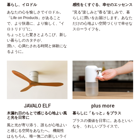
暮らし、イロドル
感性をくすぐる、幸せのエッセンス
あなたの心を愉しさでイロドル。
"見る"楽しみと"香る"楽しみで、暮
「Life on Products」があること
らしに潤いをお届けします。あなた
で、より快適に、より愉しく、”イ
だけの心地よい空間づくりで幸せな
ロトリドリ”に。
スローライフを。
ちょっとした驚きとよろこび、新し
い暮らしのカタチが、
潤い、心満たされる時間と体験にな
るように。
JAVALO ELF
plus more
木漏れ日のもとで感じる心地よい風
暮らしに「もっと」をプラス
と光を日常に
プラスの価値を日常に。あるといい
風と光が寄り添う、誰もが心地よい
なを、うれしいプライスで。
と感じる空間をあなたへ。 機能性
はもちろん、唯一無二の新しいライ