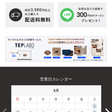
営業日カレンダー
8月
日
月
火
水
木
金
土
1