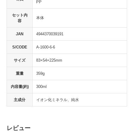
PP
セット内
本体
容
JAN
4944370039191
S/CODE
A-1600-6-6
サイズ
83×54×225mm
重量
359g
内容量(約)
300ml
主成分
イオン化ミネラル、純水
レビュー