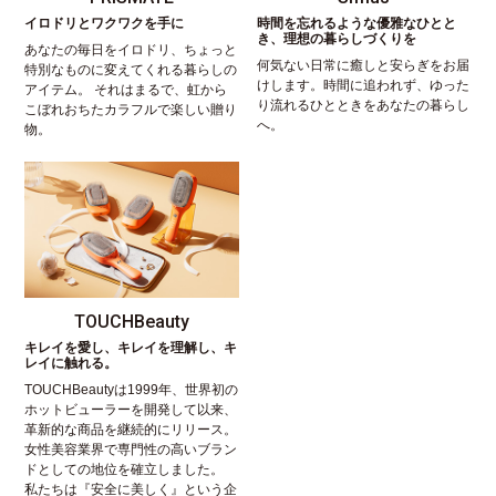
イロドリとワクワクを手に
時間を忘れるような優雅なひとと
き、理想の暮らしづくりを
あなたの毎日をイロドリ、ちょっと
何気ない日常に癒しと安らぎをお届
特別なものに変えてくれる暮らしの
けします。時間に追われず、ゆった
アイテム。 それはまるで、虹から
り流れるひとときをあなたの暮らし
こぼれおちたカラフルで楽しい贈り
へ。
物。
TOUCHBeauty
キレイを愛し、キレイを理解し、キ
レイに触れる。
TOUCHBeautyは1999年、世界初の
ホットビューラーを開発して以来、
革新的な商品を継続的にリリース。
女性美容業界で専門性の高いブラン
ドとしての地位を確立しました。
私たちは『安全に美しく』という企