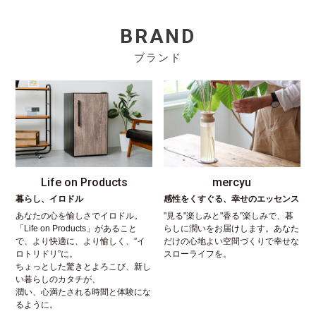
BRAND
ブランド
Life on Products
mercyu
暮らし、イロドル
感性をくすぐる、幸せのエッセンス
あなたの心を愉しさでイロドル。
"見る"楽しみと"香る"楽しみで、暮
「Life on Products」があること
らしに潤いをお届けします。あなた
で、より快適に、より愉しく、”イ
だけの心地よい空間づくりで幸せな
ロトリドリ”に。
スローライフを。
ちょっとした驚きとよろこび、新し
い暮らしのカタチが、
潤い、心満たされる時間と体験にな
るように。