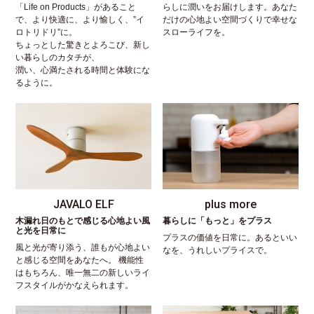
「Life on Products」があること
らしに潤いをお届けします。あなた
で、より快適に、より愉しく、”イ
だけの心地よい空間づくりで幸せな
ロトリドリ”に。
スローライフを。
ちょっとした驚きとよろこび、新し
い暮らしのカタチが、
潤い、心満たされる時間と体験にな
るように。
JAVALO ELF
plus more
木漏れ日のもとで感じる心地よい風
暮らしに「もっと」をプラス
と光を日常に
プラスの価値を日常に。あるといい
風と光が寄り添う、誰もが心地よい
なを、うれしいプライスで。
と感じる空間をあなたへ。 機能性
はもちろん、唯一無二の新しいライ
フスタイルがかなえられます。