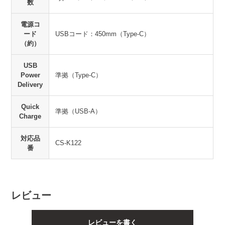
数
電源コ
ード
USBコード：450mm（Type-C）
（約）
USB
Power
準拠（Type-C）
Delivery
Quick
準拠（USB-A）
Charge
対応品
CS-K122
番
レビュー
レビューを書く