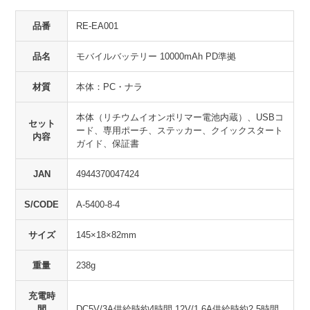
品番
RE-EA001
品名
モバイルバッテリー 10000mAh PD準拠
材質
本体：PC・ナラ
本体（リチウムイオンポリマー電池内蔵）、USBコ
セット
ード、専用ポーチ、ステッカー、クイックスタート
内容
ガイド、保証書
JAN
4944370047424
S/CODE
A-5400-8-4
サイズ
145×18×82mm
重量
238g
充電時
間
DC5V/3A供給時約4時間 12V/1.6A供給時約2.5時間