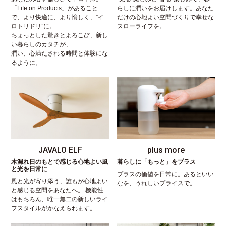
「Life on Products」があること
らしに潤いをお届けします。あなた
で、より快適に、より愉しく、”イ
だけの心地よい空間づくりで幸せな
ロトリドリ”に。
スローライフを。
ちょっとした驚きとよろこび、新し
い暮らしのカタチが、
潤い、心満たされる時間と体験にな
るように。
JAVALO ELF
plus more
木漏れ日のもとで感じる心地よい風
暮らしに「もっと」をプラス
と光を日常に
プラスの価値を日常に。あるといい
風と光が寄り添う、誰もが心地よい
なを、うれしいプライスで。
と感じる空間をあなたへ。 機能性
はもちろん、唯一無二の新しいライ
フスタイルがかなえられます。