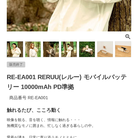
ライト・シーリングファン
アクセサリー・消耗品
アウトレット
販売終了
RE-EA001 RERUU(レルー) モバイルバッテ
リー 10000mAh PD準拠
商品番号
RE-EA001
触れるたび、こころ動く
映像を観る、音を聴く、情報に触れる・・・
無機質なモノに囲まれ、忙しなく過ぎる暮らしの中。
愛着が湧き、日常に寄り添うモノとともに、