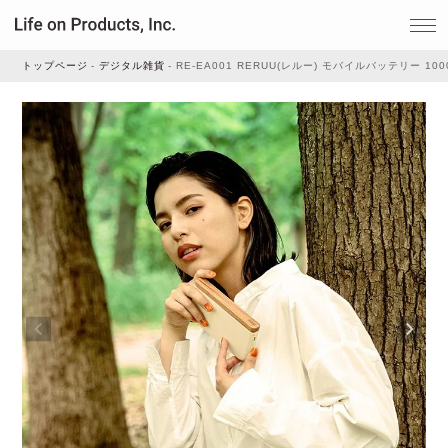
トップページ
デジタル雑貨
RE-EA001 RERUU(レルー) モバイルバッテリー 100
家電
家事・生活雑貨
ルームフレグランス
ビューティー
デジタル雑貨