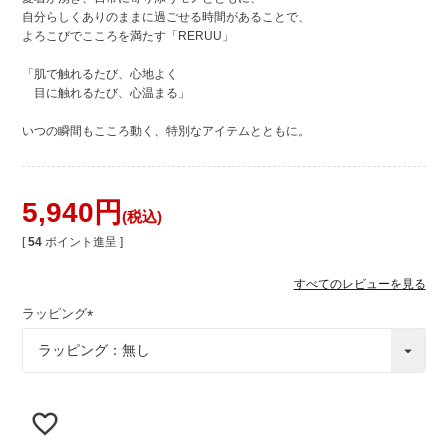
自分らしくありのままに過ごせる時間があることで、
よろこびでこころを満たす「RERUU」
「肌で触れるたび、心地よく
目に触れるたび、心温まる」
いつの瞬間もこころ動く、特別なアイテムとともに。
5,940
税込
[
54
ポイント進呈 ]
すべてのレビューを見る
ラッピング
(
必
須
)