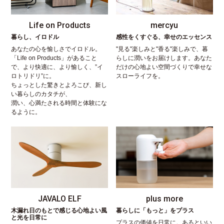
Life on Products
mercyu
暮らし、イロドル
感性をくすぐる、幸せのエッセンス
あなたの心を愉しさでイロドル。
"見る"楽しみと"香る"楽しみで、暮
「Life on Products」があること
らしに潤いをお届けします。あなた
で、より快適に、より愉しく、”イ
だけの心地よい空間づくりで幸せな
ロトリドリ”に。
スローライフを。
ちょっとした驚きとよろこび、新し
い暮らしのカタチが、
潤い、心満たされる時間と体験にな
るように。
JAVALO ELF
plus more
木漏れ日のもとで感じる心地よい風
暮らしに「もっと」をプラス
と光を日常に
プラスの価値を日常に。あるといい