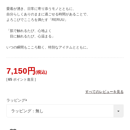
愛着が湧き、日常に寄り添うモノとともに、
自分らしくありのままに過ごせる時間があることで、
よろこびでこころを満たす「RERUU」
「肌で触れるたび、心地よく
目に触れるたび、心温まる」
いつの瞬間もこころ動く、特別なアイテムとともに。
7,150
税込
[
65
ポイント進呈 ]
すべてのレビューを見る
ラッピング
(
必
須
)