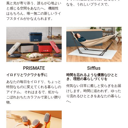
風と光が寄り添う、誰もが心地よい
なを、うれしいプライスで。
と感じる空間をあなたへ。 機能性
はもちろん、唯一無二の新しいライ
フスタイルがかなえられます。
PRISMATE
Sifflus
イロドリとワクワクを手に
時間を忘れるような優雅なひとと
き、理想の暮らしづくりを
あなたの毎日をイロドリ、ちょっと
何気ない日常に癒しと安らぎをお届
特別なものに変えてくれる暮らしの
けします。時間に追われず、ゆった
アイテム。 それはまるで、虹から
り流れるひとときをあなたの暮らし
こぼれおちたカラフルで楽しい贈り
へ。
物。