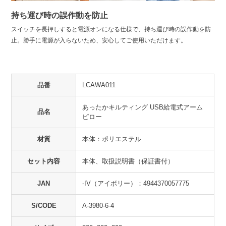
持ち運び時の誤作動を防止
スイッチを長押しすると電源オンになる仕様で、持ち運び時の誤作動を防
止。勝手に電源が入らないため、安心してご使用いただけます。
品番
LCAWA011
あったかキルティング USB給電式アーム
品名
ピロー
材質
本体：ポリエステル
セット内容
本体、取扱説明書（保証書付）
JAN
-IV（アイボリー）：4944370057775
S/CODE
A-3980-6-4