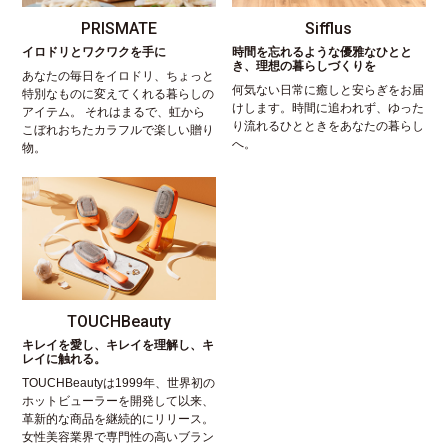
PRISMATE
Sifflus
イロドリとワクワクを手に
時間を忘れるような優雅なひとと
き、理想の暮らしづくりを
あなたの毎日をイロドリ、ちょっと
何気ない日常に癒しと安らぎをお届
特別なものに変えてくれる暮らしの
けします。時間に追われず、ゆった
アイテム。 それはまるで、虹から
り流れるひとときをあなたの暮らし
こぼれおちたカラフルで楽しい贈り
へ。
物。
TOUCHBeauty
キレイを愛し、キレイを理解し、キ
レイに触れる。
TOUCHBeautyは1999年、世界初の
ホットビューラーを開発して以来、
革新的な商品を継続的にリリース。
女性美容業界で専門性の高いブラン