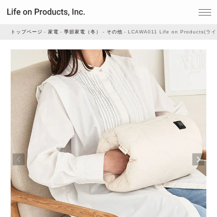
トップページ
家電
季節家電（冬）
その他
LCAWA011 Life on Produ
家電
家事・生活雑貨
ルームフレグランス
ビューティー
デジタル雑貨