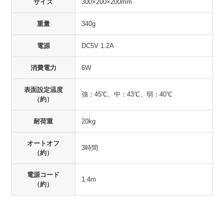
サイズ
300×200×200mm
重量
340g
電源
DC5V 1.2A
消費電力
6W
表面設定温度
強：45℃、中：43℃、弱：40℃
（約）
耐荷重
20kg
オートオフ
3時間
（約）
電源コード
1.4m
（約）