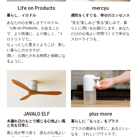
Life on Products
mercyu
暮らし、イロドル
感性をくすぐる、幸せのエッセンス
あなたの心を愉しさでイロドル。
"見る"楽しみと"香る"楽しみで、暮
「Life on Products」があること
らしに潤いをお届けします。あなた
で、より快適に、より愉しく、”イ
だけの心地よい空間づくりで幸せな
ロトリドリ”に。
スローライフを。
ちょっとした驚きとよろこび、新し
い暮らしのカタチが、
潤い、心満たされる時間と体験にな
るように。
JAVALO ELF
plus more
木漏れ日のもとで感じる心地よい風
暮らしに「もっと」をプラス
と光を日常に
プラスの価値を日常に。あるといい
風と光が寄り添う、誰もが心地よい
なを、うれしいプライスで。