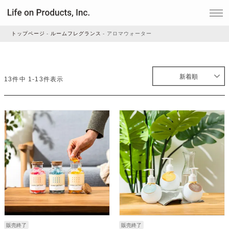
トップページ
ルームフレグランス
アロマウォーター
家電
新着順
13
件中
1
-
13
件表示
家事・生活雑貨
ルームフレグランス
ビューティー
デジタル雑貨
販売終了
販売終了