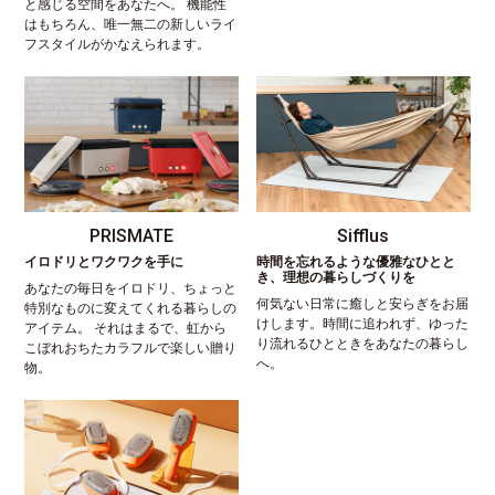
と感じる空間をあなたへ。 機能性
はもちろん、唯一無二の新しいライ
フスタイルがかなえられます。
PRISMATE
Sifflus
イロドリとワクワクを手に
時間を忘れるような優雅なひとと
き、理想の暮らしづくりを
あなたの毎日をイロドリ、ちょっと
何気ない日常に癒しと安らぎをお届
特別なものに変えてくれる暮らしの
けします。時間に追われず、ゆった
アイテム。 それはまるで、虹から
り流れるひとときをあなたの暮らし
こぼれおちたカラフルで楽しい贈り
へ。
物。