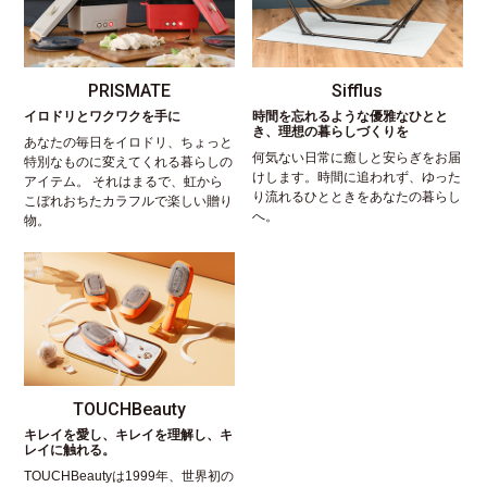
PRISMATE
Sifflus
イロドリとワクワクを手に
時間を忘れるような優雅なひとと
き、理想の暮らしづくりを
あなたの毎日をイロドリ、ちょっと
何気ない日常に癒しと安らぎをお届
特別なものに変えてくれる暮らしの
けします。時間に追われず、ゆった
アイテム。 それはまるで、虹から
り流れるひとときをあなたの暮らし
こぼれおちたカラフルで楽しい贈り
へ。
物。
TOUCHBeauty
キレイを愛し、キレイを理解し、キ
レイに触れる。
TOUCHBeautyは1999年、世界初の