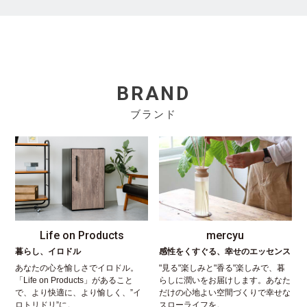
BRAND
ブランド
Life on Products
mercyu
暮らし、イロドル
感性をくすぐる、幸せのエッセンス
あなたの心を愉しさでイロドル。
"見る"楽しみと"香る"楽しみで、暮
「Life on Products」があること
らしに潤いをお届けします。あなた
で、より快適に、より愉しく、”イ
だけの心地よい空間づくりで幸せな
ロトリドリ”に。
スローライフを。