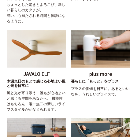
ちょっとした驚きとよろこび、新し
い暮らしのカタチが、
潤い、心満たされる時間と体験にな
るように。
JAVALO ELF
plus more
木漏れ日のもとで感じる心地よい風
暮らしに「もっと」をプラス
と光を日常に
プラスの価値を日常に。あるといい
風と光が寄り添う、誰もが心地よい
なを、うれしいプライスで。
と感じる空間をあなたへ。 機能性
はもちろん、唯一無二の新しいライ
フスタイルがかなえられます。