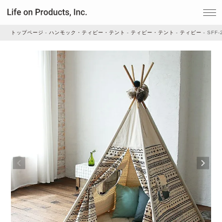
トップページ
ハンモック・ティピー・テント
ティピー・テント
ティピー
SFF-
家電
家事・生活雑貨
ルームフレグランス
ビューティー
デジタル雑貨