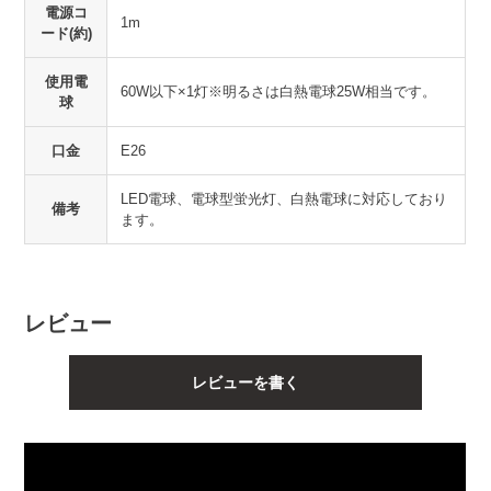
電源コ
1m
ード(約)
使用電
60W以下×1灯※明るさは白熱電球25W相当です。
球
口金
E26
LED電球、電球型蛍光灯、白熱電球に対応しており
備考
ます。
レビュー
レビューを書く