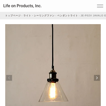
トップページ
ライト・シーリングファン
ペンダントライト
JE-P02V JAVALO
家電
家事・生活雑貨
ルームフレグランス
ビューティー
デジタル雑貨