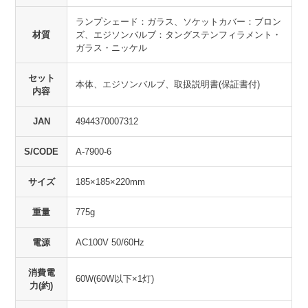
ランプシェード：ガラス、ソケットカバー：ブロン
材質
ズ、エジソンバルブ：タングステンフィラメント・
ガラス・ニッケル
セット
本体、エジソンバルブ、取扱説明書(保証書付)
内容
JAN
4944370007312
S/CODE
A-7900-6
サイズ
185×185×220mm
重量
775g
電源
AC100V 50/60Hz
消費電
60W(60W以下×1灯)
力(約)