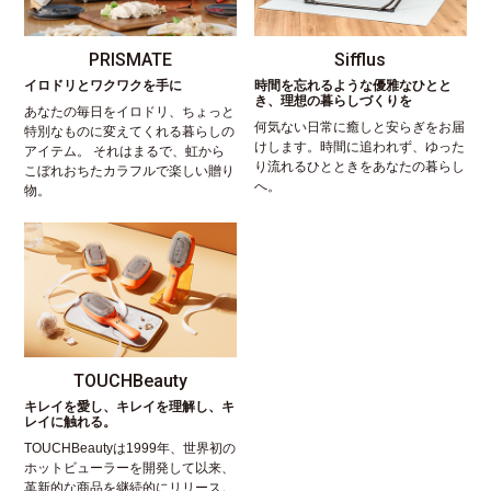
PRISMATE
Sifflus
イロドリとワクワクを手に
時間を忘れるような優雅なひとと
き、理想の暮らしづくりを
あなたの毎日をイロドリ、ちょっと
何気ない日常に癒しと安らぎをお届
特別なものに変えてくれる暮らしの
けします。時間に追われず、ゆった
アイテム。 それはまるで、虹から
り流れるひとときをあなたの暮らし
こぼれおちたカラフルで楽しい贈り
へ。
物。
TOUCHBeauty
キレイを愛し、キレイを理解し、キ
レイに触れる。
TOUCHBeautyは1999年、世界初の
ホットビューラーを開発して以来、
革新的な商品を継続的にリリース。