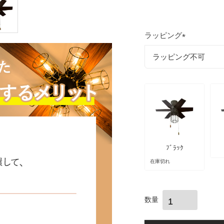
ラッピング
(
必
須
)
ﾌﾞﾗｯｸ
在庫切れ