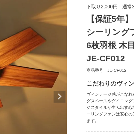
下取り2,000円！通
【保証5年】 
シーリングフ
6枚羽根 木目 
JE-CF012
商品番号
JE-CF012
こだわりのヴィ
ヴィンテージ感がこなれ
グスペースやダイニング
ジスタイルが生み出す心地
ーリングファンは安心の
ます。