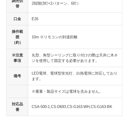
調光切
2段階(3灯×2パターン、6灯）
替
口金
E26
操作範
囲
10m ※リモコンの到達距離
（約）
※注意
丸型、角型シーリングに取り付けの際は天井に木ネ
事項
ジを使用して固定する必要があります。
LED電球、電球型蛍光灯、白熱電球に対応しており
備考
ます。
※重量・製品サイズは電球を含みません。
対応品
CSA-500-1,CS-D693,CS-G163-WH,CS-G163-BK
番