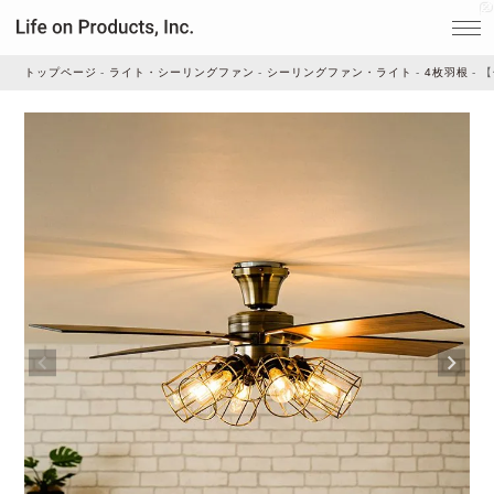
トップページ
ライト・シーリングファン
シーリングファン・ライト
4枚羽根
【
家電
家事・生活雑貨
ルームフレグランス
ビューティー
デジタル雑貨