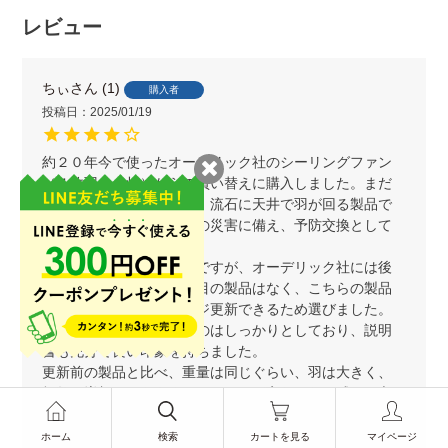
レビュー
ちぃ
1
購入者
投稿日
2025/01/19
約２０年今で使ったオーデリック社のシーリングファン
（４枚羽・４灯）からの買い替えに購入しました。まだ
問題はなさそうでしたが、流石に天井で羽が回る製品で
すので、今後の地震などの災害に備え、予防交換として
の更新となります。

まずは後継品を探したのですが、オーデリック社には後
継となる同じような見た目の製品はなく、こちらの製品
が良い感じで同じイメージ更新できるため選びました。

届いた製品は本体そのものはしっかりとしており、説明
書も充分で良い印象を持ちました。

更新前の製品と比べ、重量は同じぐらい、羽は大きく、
灯数は増加、でもあまりイメージが変わらない感じで交
換ができたことが何よりで助かりました。下取りサービ
スもとても助かりました。購入しただけで付く５年保証
ホーム
検索
カートを見る
マイページ