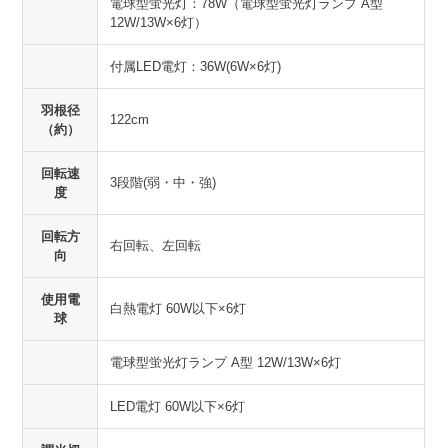
電球型蛍光灯：78W（電球型蛍光灯ランプ A型
12W/13W×6灯）
付属LED電灯：36W(6W×6灯)
羽根径
122cm
（約）
回転速
3段階(弱・中・強)
度
回転方
右回転、左回転
向
使用電
白熱電灯 60W以下×6灯
球
電球型蛍光灯ランプ A型 12W/13W×6灯
LED電灯 60W以下×6灯