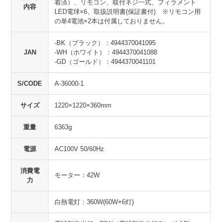
着済）、リモコン、取付ネジ一式、フィラメント
内容
LED電球×6、取扱説明書(保証書付) ※リモコン用
の単4電池×2本は付属しておりません。
-BK（ブラック）：4944370041095
JAN
-WH（ホワイト）：4944370041088
-GD（ゴールド）：4944370041101
S/CODE
A-36000-1
サイズ
1220×1220×360mm
重量
6363g
電源
AC100V 50/60Hz
消費電
モーター：42W
力
白熱電灯：360W(60W×6灯)