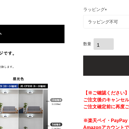
ラッピング
(
必
須
)
【※ご確認ください
ご注文後のキャンセ
ご注文確定前に再度
※楽天ペイ・PayP
Amazonアカウント