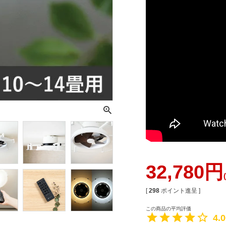
32,780
[
298
ポイント進呈 ]
4.