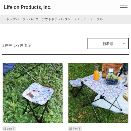
トップページ
バイク・アウトドア
レジャー
チェア・テーブル
家電
新着順
2
件中
1
-
2
件表示
家事・生活雑貨
ルームフレグランス
ビューティー
デジタル雑貨
販売終了
販売終了