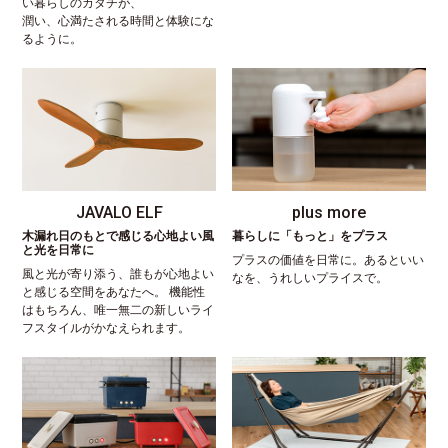
い暮らしのカタチが、
潤い、心満たされる時間と体験にな
るように。
JAVALO ELF
plus more
木漏れ日のもとで感じる心地よい風
暮らしに「もっと」をプラス
と光を日常に
プラスの価値を日常に。あるといい
風と光が寄り添う、誰もが心地よい
なを、うれしいプライスで。
と感じる空間をあなたへ。 機能性
はもちろん、唯一無二の新しいライ
フスタイルがかなえられます。