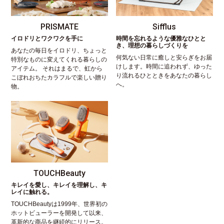
PRISMATE
Sifflus
イロドリとワクワクを手に
時間を忘れるような優雅なひとと
き、理想の暮らしづくりを
あなたの毎日をイロドリ、ちょっと
何気ない日常に癒しと安らぎをお届
特別なものに変えてくれる暮らしの
けします。時間に追われず、ゆった
アイテム。 それはまるで、虹から
り流れるひとときをあなたの暮らし
こぼれおちたカラフルで楽しい贈り
へ。
物。
TOUCHBeauty
キレイを愛し、キレイを理解し、キ
レイに触れる。
TOUCHBeautyは1999年、世界初の
ホットビューラーを開発して以来、
革新的な商品を継続的にリリース。