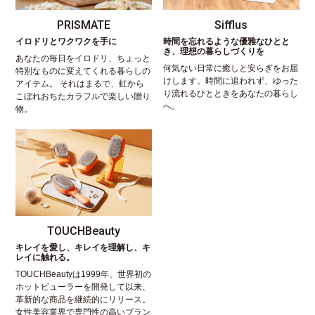
PRISMATE
Sifflus
イロドリとワクワクを手に
時間を忘れるような優雅なひとと
き、理想の暮らしづくりを
あなたの毎日をイロドリ、ちょっと
何気ない日常に癒しと安らぎをお届
特別なものに変えてくれる暮らしの
けします。時間に追われず、ゆった
アイテム。 それはまるで、虹から
り流れるひとときをあなたの暮らし
こぼれおちたカラフルで楽しい贈り
へ。
物。
TOUCHBeauty
キレイを愛し、キレイを理解し、キ
レイに触れる。
TOUCHBeautyは1999年、世界初の
ホットビューラーを開発して以来、
革新的な商品を継続的にリリース。
女性美容業界で専門性の高いブラン