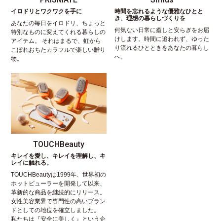
イロドリとワクワクを手に
時間を忘れるような優雅なひとと
き、理想の暮らしづくりを
あなたの毎日をイロドリ、ちょっと
何気ない日常に癒しと安らぎをお届
特別なものに変えてくれる暮らしの
けします。時間に追われず、ゆった
アイテム。 それはまるで、虹から
り流れるひとときをあなたの暮らし
こぼれおちたカラフルで楽しい贈り
へ。
物。
TOUCHBeauty
キレイを愛し、キレイを理解し、キ
レイに触れる。
TOUCHBeautyは1999年、世界初の
ホットビューラーを開発して以来、
革新的な商品を継続的にリリース。
女性美容業界で専門性の高いブラン
ドとしての地位を確立しました。
私たちは『安全に美しく』という企