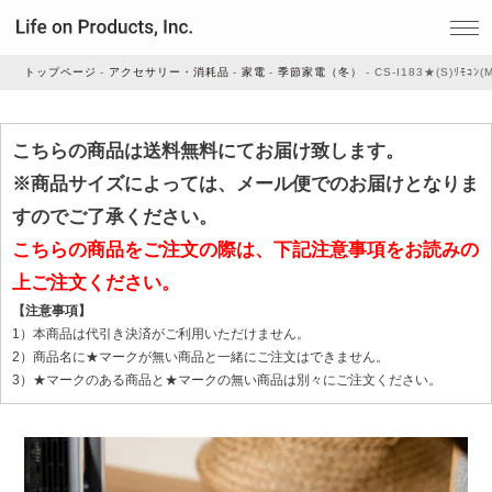
トップページ
アクセサリー・消耗品
家電
季節家電（冬）
CS-I183★(S)ﾘﾓｺﾝ
家電
こちらの商品は送料無料にてお届け致します。
※商品サイズによっては、メール便でのお届けとなりま
家事・生活雑貨
すのでご了承ください。
こちらの商品をご注文の際は、下記注意事項をお読みの
上ご注文ください。
ルームフレグランス
【注意事項】
1）本商品は代引き決済がご利用いただけません。
ビューティー
2）商品名に★マークが無い商品と一緒にご注文はできません。
3）★マークのある商品と★マークの無い商品は別々にご注文ください。
デジタル雑貨