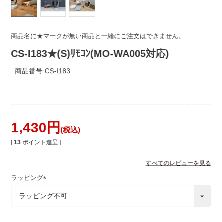
商品名に★マークが無い商品と一緒にご注文はできません。
CS-I183★(S)ﾘﾓｺﾝ(MO-WA005対応)
商品番号
CS-I183
1,430
税込
[
13
ポイント進呈 ]
すべてのレビューを見る
ラッピング
(
必
須
)