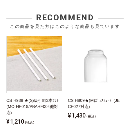
RECOMMEND
この商品を見た方はこのような商品も見ています
CS-H938 ★(S)吸引軸3本ｾｯﾄ
CS-H809★(M)ｶﾞﾗｽｼｪｰﾄﾞ(JE-
(MO-HF019/PBAHF004他対
CF027対応)
応)
¥
1,430
(税込)
¥
1,210
(税込)