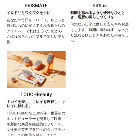
PRISMATE
Sifflus
イロドリとワクワクを手に
時間を忘れるような優雅なひとと
き、理想の暮らしづくりを
あなたの毎日をイロドリ、ちょっと
何気ない日常に癒しと安らぎをお届
特別なものに変えてくれる暮らしの
けします。時間に追われず、ゆった
アイテム。 それはまるで、虹から
り流れるひとときをあなたの暮らし
こぼれおちたカラフルで楽しい贈り
へ。
物。
TOUCHBeauty
キレイを愛し、キレイを理解し、キ
レイに触れる。
TOUCHBeautyは1999年、世界初の
ホットビューラーを開発して以来、
革新的な商品を継続的にリリース。
女性美容業界で専門性の高いブラン
ドとしての地位を確立しました。