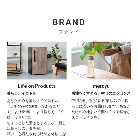
BRAND
ブランド
Life on Products
mercyu
暮らし、イロドル
感性をくすぐる、幸せのエッセンス
あなたの心を愉しさでイロドル。
"見る"楽しみと"香る"楽しみで、暮
「Life on Products」があること
らしに潤いをお届けします。あなた
で、より快適に、より愉しく、”イ
だけの心地よい空間づくりで幸せな
ロトリドリ”に。
スローライフを。
ちょっとした驚きとよろこび、新し
い暮らしのカタチが、
潤い、心満たされる時間と体験にな