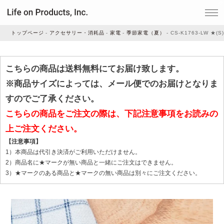
トップページ
アクセサリー・消耗品
家電
季節家電（夏）
CS-K1763-LW ★(
家電
こちらの商品は送料無料にてお届け致します。
※商品サイズによっては、メール便でのお届けとなりま
家事・生活雑貨
すのでご了承ください。
こちらの商品をご注文の際は、下記注意事項をお読みの
上ご注文ください。
ルームフレグランス
【注意事項】
1）本商品は代引き決済がご利用いただけません。
ビューティー
2）商品名に★マークが無い商品と一緒にご注文はできません。
3）★マークのある商品と★マークの無い商品は別々にご注文ください。
デジタル雑貨