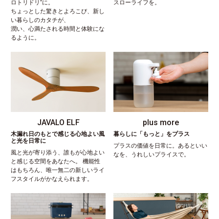
ロトリドリ”に。
スローライフを。
ちょっとした驚きとよろこび、新し
い暮らしのカタチが、
潤い、心満たされる時間と体験にな
るように。
JAVALO ELF
plus more
木漏れ日のもとで感じる心地よい風
暮らしに「もっと」をプラス
と光を日常に
プラスの価値を日常に。あるといい
風と光が寄り添う、誰もが心地よい
なを、うれしいプライスで。
と感じる空間をあなたへ。 機能性
はもちろん、唯一無二の新しいライ
フスタイルがかなえられます。