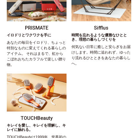
PRISMATE
Sifflus
イロドリとワクワクを手に
時間を忘れるような優雅なひとと
き、理想の暮らしづくりを
あなたの毎日をイロドリ、ちょっと
何気ない日常に癒しと安らぎをお届
特別なものに変えてくれる暮らしの
けします。時間に追われず、ゆった
アイテム。 それはまるで、虹から
り流れるひとときをあなたの暮らし
こぼれおちたカラフルで楽しい贈り
へ。
物。
TOUCHBeauty
キレイを愛し、キレイを理解し、キ
レイに触れる。
TOUCHBeautyは1999年、世界初の