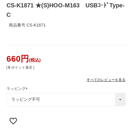
CS-K1871 ★(S)HOO-M163 USBｺｰﾄﾞType-
C
商品番号
CS-K1871
660
税込
[
6
ポイント進呈 ]
すべてのレビューを見る
ラッピング
(
必
須
)