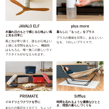
JAVALO ELF
plus more
木漏れ日のもとで感じる心地よい風
暮らしに「もっと」をプラス
と光を日常に
プラスの価値を日常に。あるといい
風と光が寄り添う、誰もが心地よい
なを、うれしいプライスで。
と感じる空間をあなたへ。 機能性
はもちろん、唯一無二の新しいライ
フスタイルがかなえられます。
PRISMATE
Sifflus
イロドリとワクワクを手に
時間を忘れるような優雅なひとと
き、理想の暮らしづくりを
あなたの毎日をイロドリ、ちょっと