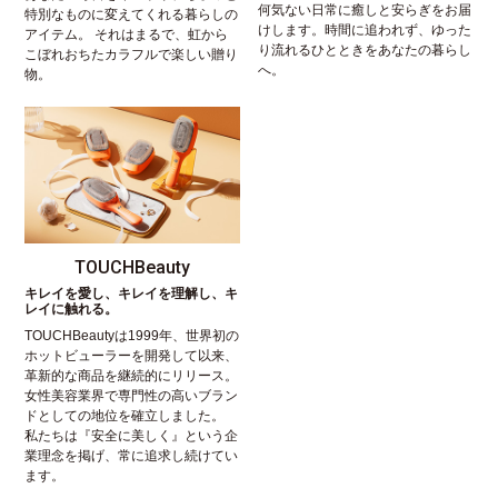
何気ない日常に癒しと安らぎをお届
特別なものに変えてくれる暮らしの
けします。時間に追われず、ゆった
アイテム。 それはまるで、虹から
り流れるひとときをあなたの暮らし
こぼれおちたカラフルで楽しい贈り
へ。
物。
TOUCHBeauty
キレイを愛し、キレイを理解し、キ
レイに触れる。
TOUCHBeautyは1999年、世界初の
ホットビューラーを開発して以来、
革新的な商品を継続的にリリース。
女性美容業界で専門性の高いブラン
ドとしての地位を確立しました。
私たちは『安全に美しく』という企
業理念を掲げ、常に追求し続けてい
ます。