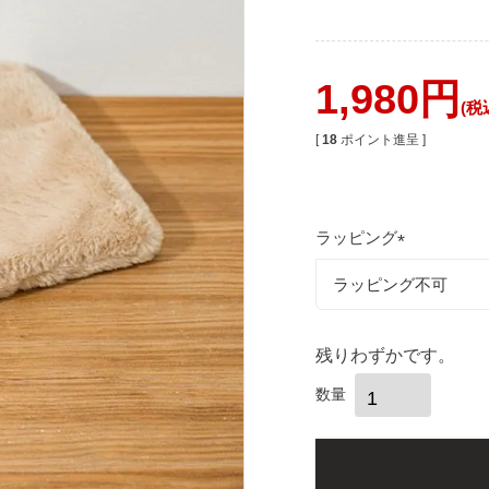
1,980
税
[
18
ポイント進呈 ]
ラッピング
(
必
須
)
残りわずかです。