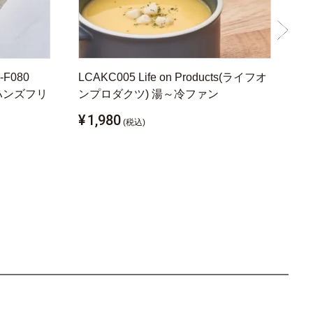
F080
LCAKC005 Life on Products(ライフオ
襟
 ハンズフリ
ンプロダクツ) 湯～冷ファン
P
ッ
¥
1,980
(税込)
¥