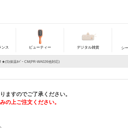
ランス
ビューティー
デジタル雑貨
シ
M ★(S)保温ｶﾊﾞｰ CM(PR-WA026他対応)
りますのでご了承ください。
みの上ご注文ください。
い。