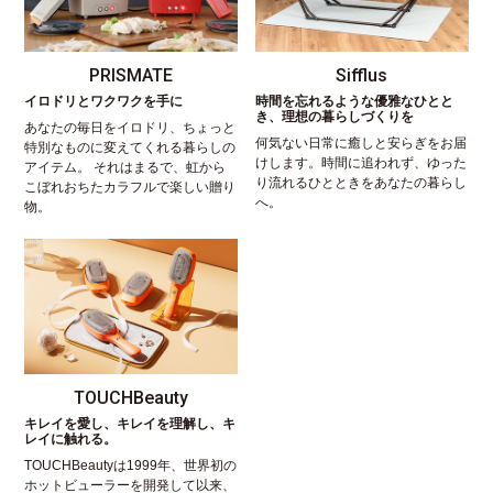
PRISMATE
Sifflus
イロドリとワクワクを手に
時間を忘れるような優雅なひとと
き、理想の暮らしづくりを
あなたの毎日をイロドリ、ちょっと
何気ない日常に癒しと安らぎをお届
特別なものに変えてくれる暮らしの
けします。時間に追われず、ゆった
アイテム。 それはまるで、虹から
り流れるひとときをあなたの暮らし
こぼれおちたカラフルで楽しい贈り
へ。
物。
TOUCHBeauty
キレイを愛し、キレイを理解し、キ
レイに触れる。
TOUCHBeautyは1999年、世界初の
ホットビューラーを開発して以来、