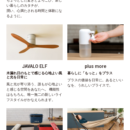
ちょっとした驚きとよろこび、新し
い暮らしのカタチが、
潤い、心満たされる時間と体験にな
るように。
JAVALO ELF
plus more
木漏れ日のもとで感じる心地よい風
暮らしに「もっと」をプラス
と光を日常に
プラスの価値を日常に。あるといい
風と光が寄り添う、誰もが心地よい
なを、うれしいプライスで。
と感じる空間をあなたへ。 機能性
はもちろん、唯一無二の新しいライ
フスタイルがかなえられます。