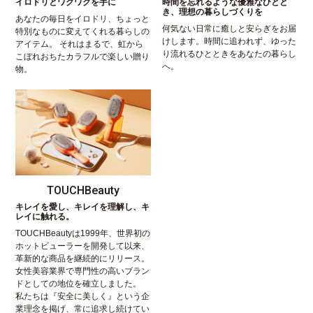
イロドリとワクワクを手に
時間を忘れるような優雅なひとと
き、理想の暮らしづくりを
あなたの毎日をイロドリ、ちょっと
何気ない日常に癒しと安らぎをお届
特別なものに変えてくれる暮らしの
けします。時間に追われず、ゆった
アイテム。 それはまるで、虹から
り流れるひとときをあなたの暮らし
こぼれおちたカラフルで楽しい贈り
へ。
物。
TOUCHBeauty
キレイを愛し、キレイを理解し、キ
レイに触れる。
TOUCHBeautyは1999年、世界初の
ホットビューラーを開発して以来、
革新的な商品を継続的にリリース。
女性美容業界で専門性の高いブラン
ドとしての地位を確立しました。
私たちは『安全に美しく』という企
業理念を掲げ、常に追求し続けてい