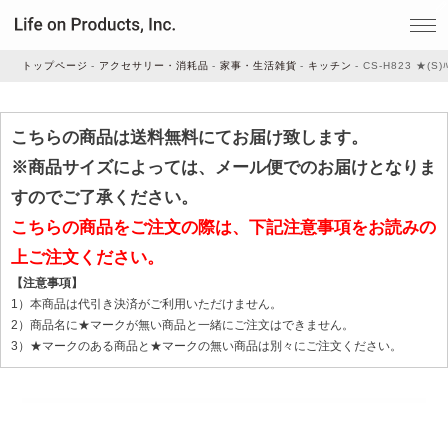
トップページ
アクセサリー・消耗品
家事・生活雑貨
キッチン
CS-H823 ★(S)
家電
こちらの商品は送料無料にてお届け致します。
※商品サイズによっては、メール便でのお届けとなりま
家事・生活雑貨
すのでご了承ください。
こちらの商品をご注文の際は、下記注意事項をお読みの
上ご注文ください。
ルームフレグランス
【注意事項】
1）本商品は代引き決済がご利用いただけません。
ビューティー
2）商品名に★マークが無い商品と一緒にご注文はできません。
3）★マークのある商品と★マークの無い商品は別々にご注文ください。
デジタル雑貨