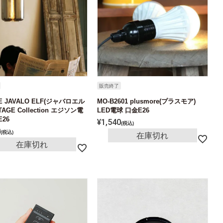
販売終了
2E JAVALO ELF(ジャバロエル
MO-B2601 plusmore(プラスモア)
NTAGE Collection エジソン電
LED電球 口金E26
26
¥
1,540
税込
0
税込
在庫切れ
在庫切れ