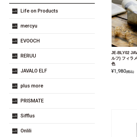
Life on Products
mercyu
EVOOCH
JE-BLY02 
RERUU
ルフ) フィラメ
色
JAVALO ELF
¥
1,980
税込
plus more
PRISMATE
Sifflus
Onlili