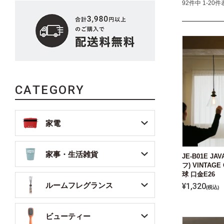
92
件中
1
-
20
件
CATEGORY
家電
家事・生活雑貨
JE-B01E J
フ) VINTAGE
球 口金E26
ルームフレグランス
¥
1,320
税込
ビューティー