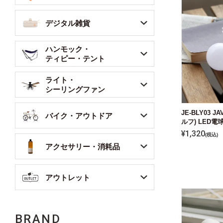
デジタル雑貨
ハンモック・
ティピー・テント
ライト・
シーリングファン
JE-BLY03 
バイク・アウトドア
ルフ) LED電球
¥
1,320
税込
アクセサリー・消耗品
アウトレット
BRAND