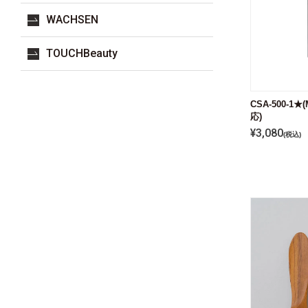
WACHSEN
TOUCHBeauty
CSA-500-1★(
応)
¥
3,080
税込