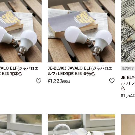
JAVALO ELF(ジャバロエ
JE-BLW03 JAVALO ELF(ジャバロエ
販売終了
 E26 電球色
ルフ) LED電球 E26 昼光色
JE-BL
¥
1,320
税込
ルフ) 
色
¥
1,54