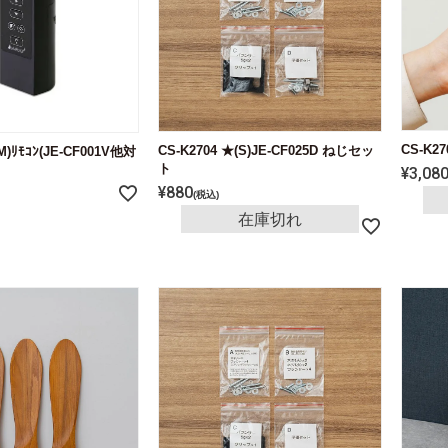
CS-K2
CS-K2704 ★(S)JE-CF025D ねじセッ
M)ﾘﾓｺﾝ(JE-CF001V他対
ト
¥
3,08
¥
880
税込
在庫切れ