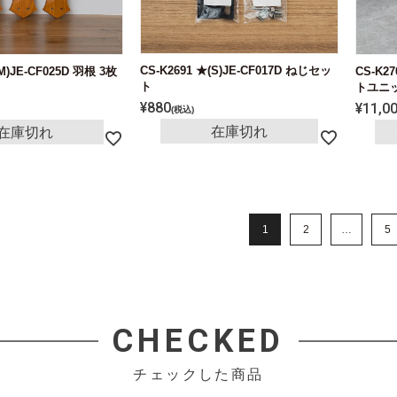
CS-K2691 ★(S)JE-CF017D ねじセッ
(M)JE-CF025D 羽根 3枚
CS-K27
ト
トユニッ
¥
880
¥
11,0
税込
在庫切れ
在庫切れ
1
2
…
5
CHECKED
チェックした商品