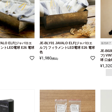
JAVALO ELF(ジャバロエ
JE-BLY01 JAVALO ELF(ジャバロエ
販売終了
ントLED電球 E26 電球
ルフ) フィラメントLED電球 E26 電球
JE-B0
色
フ) VI
¥
1,980
税込
球 口金E
¥
1,32