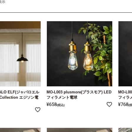
表示
AVALO ELF(ジャバロエル
MO-L003 plusmore(プラスモア) LED
MO-L0
 Collection エジソン電
フィラメント電球
フィラ
¥
658
¥
768
税込