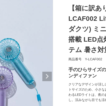
【箱に訳あり
LCAF002 L
ダクツ) ミ
搭載 LED
テム 暑さ
商品番号
Y-LCAF002
手のひらサイズの
ンディファン
クリアなデザインが涼し
トサイズのため、小さな
わるLEDライトは、夜
し。涼みながら目でも涼