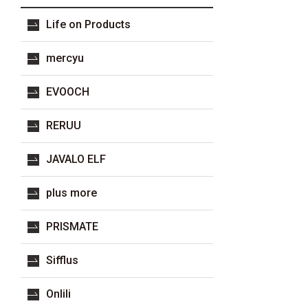
Life on Products
mercyu
EVOOCH
RERUU
JAVALO ELF
plus more
PRISMATE
Sifflus
Onlili