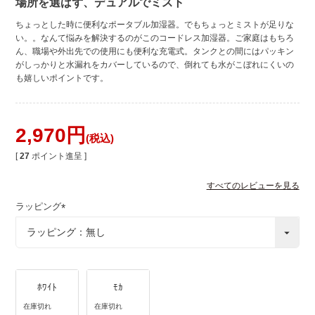
場所を選ばず、デュアルでミスト
ちょっとした時に便利なポータブル加湿器。でもちょっとミストが足りな
い。。なんて悩みを解決するのがこのコードレス加湿器。ご家庭はもちろ
ん、職場や外出先での使用にも便利な充電式。タンクとの間にはパッキン
がしっかりと水漏れをカバーしているので、倒れても水がこぼれにくいの
も嬉しいポイントです。
2,970
税込
[
27
ポイント進呈 ]
すべてのレビューを見る
ラッピング
(
必
須
)
ﾎﾜｲﾄ
ﾓｶ
在庫切れ
在庫切れ