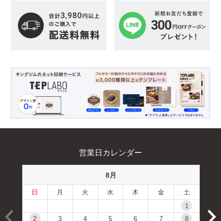
営業日カレンダー
8月
日
月
火
水
木
金
土
1
2
3
4
5
6
7
8