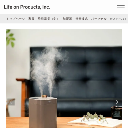
トップページ
家電
季節家電（冬）
加湿器
超音波式
パーソナル
MO-HF01
家電
家事・生活雑貨
ルームフレグランス
ビューティー
デジタル雑貨