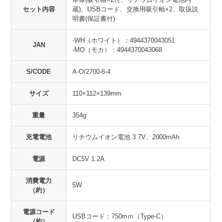
セット内容
蔵)、USBコード、交換用吸引軸×2、取扱説
明書(保証書付)
-WH（ホワイト）：4944370043051
JAN
-MO（モカ）：4944370043068
S/CODE
A-O/2700-6-4
サイズ
110×112×139mm
重量
354g
充電電池
リチウムイオン電池 3.7V、2000mAh
電源
DC5V 1.2A
消費電力
5W
（約）
電源コード
USBコード：750mｍ（Type-C）
（約）