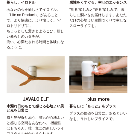
暮らし、イロドル
感性をくすぐる、幸せのエッセンス
あなたの心を愉しさでイロドル。
"見る"楽しみと"香る"楽しみで、暮
「Life on Products」があること
らしに潤いをお届けします。あなた
で、より快適に、より愉しく、”イ
だけの心地よい空間づくりで幸せな
ロトリドリ”に。
スローライフを。
ちょっとした驚きとよろこび、新し
い暮らしのカタチが、
潤い、心満たされる時間と体験にな
るように。
JAVALO ELF
plus more
木漏れ日のもとで感じる心地よい風
暮らしに「もっと」をプラス
と光を日常に
プラスの価値を日常に。あるといい
風と光が寄り添う、誰もが心地よい
なを、うれしいプライスで。
と感じる空間をあなたへ。 機能性
はもちろん、唯一無二の新しいライ
フスタイルがかなえられます。