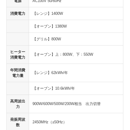
電源
AC100V 50/60Hz
消費電力
【レンジ】1400W
【オーブン】1380W
【グリル】800W
ヒーター
【オーブン】上：800W、下：550W
消費電力
年間消費
【レンジ】62kWh/年
電力量
【オーブン】10.6kWh/年
高周波出
900W/600W/500W/200W相当 出力切替
力
発振周波
2450MHz（±50Hz）
数