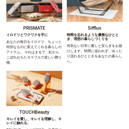
PRISMATE
Sifflus
イロドリとワクワクを手に
時間を忘れるような優雅なひとと
き、理想の暮らしづくりを
あなたの毎日をイロドリ、ちょっと
何気ない日常に癒しと安らぎをお届
特別なものに変えてくれる暮らしの
けします。時間に追われず、ゆった
アイテム。 それはまるで、虹から
り流れるひとときをあなたの暮らし
こぼれおちたカラフルで楽しい贈り
へ。
物。
TOUCHBeauty
キレイを愛し、キレイを理解し、キ
レイに触れる。