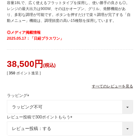
容量18Lで、広く使えるフラットタイプを採用し、使い勝手の良さも◎。
レンジの最大出力は900W、そのほかオーブン、グリル、発酵機能があ
り、多彩な調理が可能です。ボタンを押すだけで楽々調理が完了する「自
動メニュー」機能は、調理頻度の高い15種類を採用しています。
◎メディア掲載情報
2025.05.17：「日経プラスワン」
38,500
税込
[
350
ポイント進呈 ]
すべてのレビューを見る
ラッピング
(
必
須
レビュー投稿で300ポイントもらう
)
(
必
須