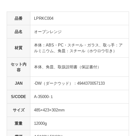
品番
LPRKC004
品名
オーブンレンジ
本体：ABS・PC・スチール・ガラス、取っ手：ア
材質
ルミニウム、角皿：スチール（ホウロウ引き）
セット内
本体、角皿、取扱説明書（保証書付）
容
JAN
-DW（ダークウッド）：4944370057133
S/CODE
A-35000-１
サイズ
485×423×302mm
重量
12000g