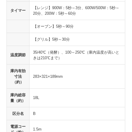
【レンジ】900W：5秒～3分、600W/500W：5秒～
タイマー
20分、200W：5秒～60分
【オーブン】5秒～90分
【グリル】5秒～30分
35/40℃（発酵）、100～250℃（庫内温度が高いと
温度調節
きは210℃まで）
庫内有効
寸法
283×321×189mm
（約）
庫内総容
18L
量（約）
区分名
B
電源コー
1.5m