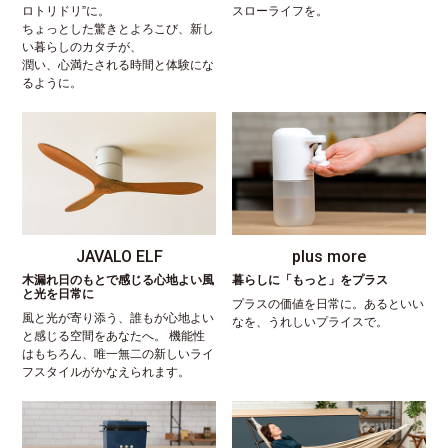
ロトリドリ”に。
スローライフを。
ちょっとした驚きとよろこび、新し
い暮らしのカタチが、
潤い、心満たされる時間と体験にな
るように。
JAVALO ELF
plus more
木漏れ日のもとで感じる心地よい風
暮らしに「もっと」をプラス
と光を日常に
プラスの価値を日常に。あるといい
風と光が寄り添う、誰もが心地よい
なを、うれしいプライスで。
と感じる空間をあなたへ。 機能性
はもちろん、唯一無二の新しいライ
フスタイルがかなえられます。