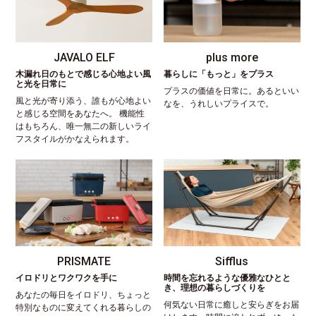
JAVALO ELF
plus more
木漏れ日のもとで感じる心地よい風
暮らしに「もっと」をプラス
と光を日常に
プラスの価値を日常に。あるといい
風と光が寄り添う、誰もが心地よい
なを、うれしいプライスで。
と感じる空間をあなたへ。 機能性
はもちろん、唯一無二の新しいライ
フスタイルがかなえられます。
PRISMATE
Sifflus
イロドリとワクワクを手に
時間を忘れるような優雅なひとと
き、理想の暮らしづくりを
あなたの毎日をイロドリ、ちょっと
何気ない日常に癒しと安らぎをお届
特別なものに変えてくれる暮らしの