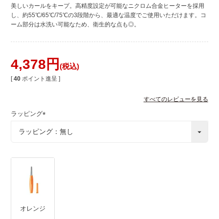
美しいカールをキープ。高精度設定が可能なニクロム合金ヒーターを採用
し、約55℃/65℃/75℃の3段階から、最適な温度でご使用いただけます。コ
ーム部分は水洗い可能なため、衛生的な点も◎。
4,378
税込
[
40
ポイント進呈 ]
すべてのレビューを見る
ラッピング
(
必
須
)
オレンジ