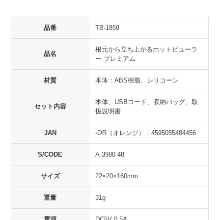
品番
TB-1859
根元から立ち上がるホットビューラ
品名
ー プレミアム
材質
本体：ABS樹脂、シリコーン
本体、USBコード、収納バッグ、取
セット内容
扱説明書
JAN
-OR（オレンジ）：4595055484456
S/CODE
A-3980-48
サイズ
22×20×160mm
重量
31g
電源
DC5V 0.5A