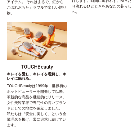
けします。時間に追われず、ゆった
アイテム。 それはまるで、虹から
り流れるひとときをあなたの暮らし
こぼれおちたカラフルで楽しい贈り
へ。
物。
TOUCHBeauty
キレイを愛し、キレイを理解し、キ
レイに触れる。
TOUCHBeautyは1999年、世界初の
ホットビューラーを開発して以来、
革新的な商品を継続的にリリース。
女性美容業界で専門性の高いブラン
ドとしての地位を確立しました。
私たちは『安全に美しく』という企
業理念を掲げ、常に追求し続けてい
ます。