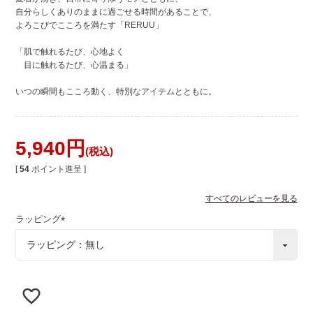
自分らしくありのままに過ごせる時間があることで、
よろこびでこころを満たす「RERUU」
「肌で触れるたび、心地よく
目に触れるたび、心温まる」
いつの瞬間もこころ動く、特別なアイテムとともに。
5,940
税込
[
54
ポイント進呈 ]
すべてのレビューを見る
ラッピング
(
必
須
)