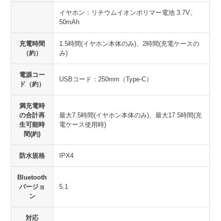
イヤホン：リチウムイオンポリマー電池 3.7V、
50mAh
充電時間
1.5時間(イヤホン本体のみ)、2時間(充電ケースの
（約）
み)
電源コー
USBコード：250mm（Type-C）
ド（約）
満充電時
の合計再
最大7.5時間(イヤホン本体のみ)、最大17.5時間(充
生可能時
電ケース使用時)
間(約)
防水規格
IPX4
Bluetooth
バージョ
5.1
ン
対応