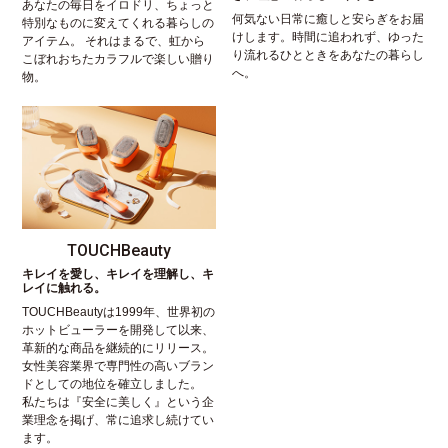
あなたの毎日をイロドリ、ちょっと
何気ない日常に癒しと安らぎをお届
特別なものに変えてくれる暮らしの
けします。時間に追われず、ゆった
アイテム。 それはまるで、虹から
り流れるひとときをあなたの暮らし
こぼれおちたカラフルで楽しい贈り
へ。
物。
TOUCHBeauty
キレイを愛し、キレイを理解し、キ
レイに触れる。
TOUCHBeautyは1999年、世界初の
ホットビューラーを開発して以来、
革新的な商品を継続的にリリース。
女性美容業界で専門性の高いブラン
ドとしての地位を確立しました。
私たちは『安全に美しく』という企
業理念を掲げ、常に追求し続けてい
ます。