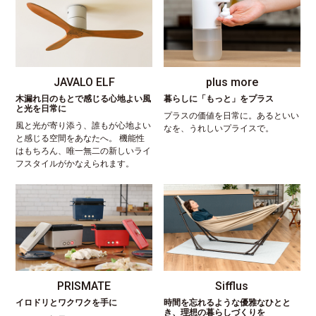
JAVALO ELF
plus more
木漏れ日のもとで感じる心地よい風
暮らしに「もっと」をプラス
と光を日常に
プラスの価値を日常に。あるといい
風と光が寄り添う、誰もが心地よい
なを、うれしいプライスで。
と感じる空間をあなたへ。 機能性
はもちろん、唯一無二の新しいライ
フスタイルがかなえられます。
PRISMATE
Sifflus
イロドリとワクワクを手に
時間を忘れるような優雅なひとと
き、理想の暮らしづくりを