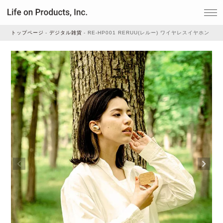
トップページ
デジタル雑貨
RE-HP001 RERUU(レルー) ワイヤレスイヤホン
家電
家事・生活雑貨
ルームフレグランス
ビューティー
デジタル雑貨