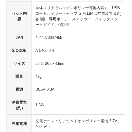
本体（リチウムイオンポリマー電池内蔵）、USB
セット内
コード、イヤーキャップ S,M,L(Mは本体装着済み)
容
各1組、専用ポーチ、ステッカー、クイックスタ
ートガイド、保証書
JAN
4944370047455
S/CODE
A-5400-8-4
サイズ
59.1×26.8×43mm
重量
42g
電源
DC5V 0.3A
消費電力
1.5W
（約）
充電ケース：リチウムイオンポリマー電池 3.7V、
充電電池
400mAh