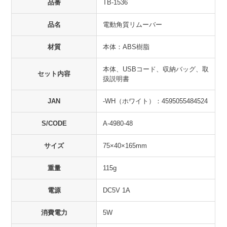
品番
TB-1536
品名
電動角質リムーバー
材質
本体：ABS樹脂
本体、USBコード、収納バッグ、取
セット内容
扱説明書
JAN
-WH（ホワイト）：4595055484524
S/CODE
A-4980-48
サイズ
75×40×165mm
重量
115g
電源
DC5V 1A
消費電力
5W