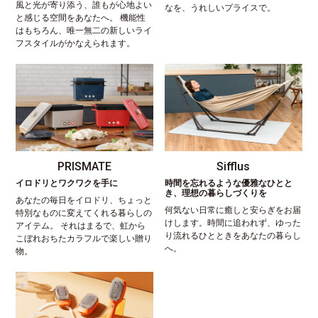
風と光が寄り添う、誰もが心地よい
なを、うれしいプライスで。
と感じる空間をあなたへ。 機能性
はもちろん、唯一無二の新しいライ
フスタイルがかなえられます。
PRISMATE
Sifflus
イロドリとワクワクを手に
時間を忘れるような優雅なひとと
き、理想の暮らしづくりを
あなたの毎日をイロドリ、ちょっと
何気ない日常に癒しと安らぎをお届
特別なものに変えてくれる暮らしの
けします。時間に追われず、ゆった
アイテム。 それはまるで、虹から
り流れるひとときをあなたの暮らし
こぼれおちたカラフルで楽しい贈り
へ。
物。