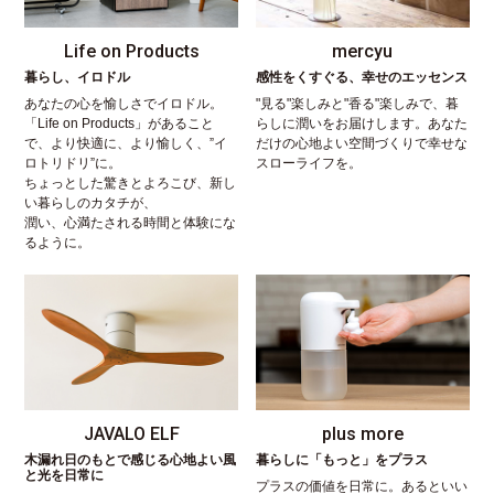
Life on Products
mercyu
暮らし、イロドル
感性をくすぐる、幸せのエッセンス
あなたの心を愉しさでイロドル。
"見る"楽しみと"香る"楽しみで、暮
「Life on Products」があること
らしに潤いをお届けします。あなた
で、より快適に、より愉しく、”イ
だけの心地よい空間づくりで幸せな
ロトリドリ”に。
スローライフを。
ちょっとした驚きとよろこび、新し
い暮らしのカタチが、
潤い、心満たされる時間と体験にな
るように。
JAVALO ELF
plus more
木漏れ日のもとで感じる心地よい風
暮らしに「もっと」をプラス
と光を日常に
プラスの価値を日常に。あるといい